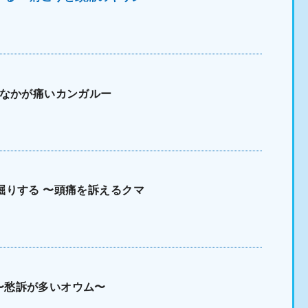
おなかが痛いカンガルー
掘りする 〜頭痛を訴えるクマ
〜愁訴が多いオウム〜