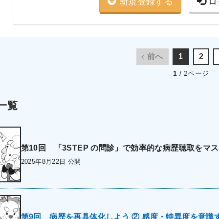
新規登録する
ロ
前へ
1
2
1
/ 2ページ
一覧
第10回 「3STEP の問診」で効率的な病歴聴取を
2025年8月22日 公開
第9回 病歴を再具体化しよう ② 感度・特異度を意識