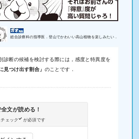
総合診療科の指導医．登山でかわいい高山植物を楽しみたい．
別診断の候補を検討する際には，感度と特異度を
に見つけ出す割合」
のことです．
で
全文が読める！
にチェック
が必須です