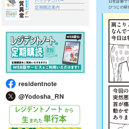
バックナンバー
日常診療で
定期購読案内
ひつじの研
residentnote
@Yodosha_RN