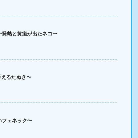
〜発熱と黄疸が出たネコ〜
訴えるたぬき〜
いフェネック〜