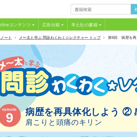
nlineコンテンツ
広告出稿
羊土社の書籍
トノート
メ〜太と学ぶ 問診わくわく☆レクチャー トップ
第9回 病歴を再
病歴を再具体化しよう ②
episode
9
肩こりと頭痛のキリン