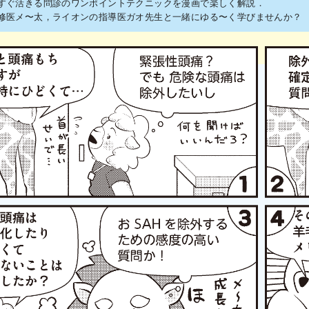
すぐ活きる問診のワンポイントテクニックを漫画で楽しく解説．
修医メ〜太，ライオンの指導医ガオ先生と一緒にゆる〜く学びませんか？