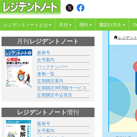
レジデントノートとは
月刊
増刊
購読の方法
O
レジデン
月刊
レジデントノート
最新号
次号案内
バックナンバー
連載一覧
定期購読案内
定期購読WEB版サービス
定期購読申込状況
レジデントノート
増刊
最新号
次号案内