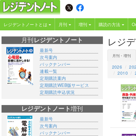
レジデントノートとは
月刊
増刊
購読の方法
O
レジデ
月刊
レジデントノート
最新号
月刊・増刊
次号案内
バックナンバー
2026
20
連載一覧
2010
定期購読案内
定期購読WEB版サービス
定期購読申込状況
レジデントノート
増刊
最新号
次号案内
バックナンバー