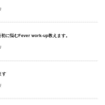
行
悩むFever work-up教えます。
行
ます
行