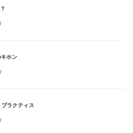
う？
行
のキホン
行
トプラクティス
行