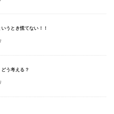
というとき慌てない！！
行
？どう考える？
行