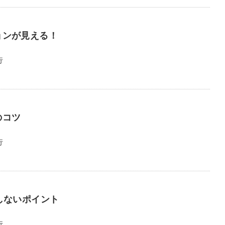
ョンが見える！
行
のコツ
行
しないポイント
行