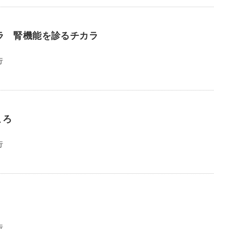
ラ 腎機能を診るチカラ
行
ころ
行
行