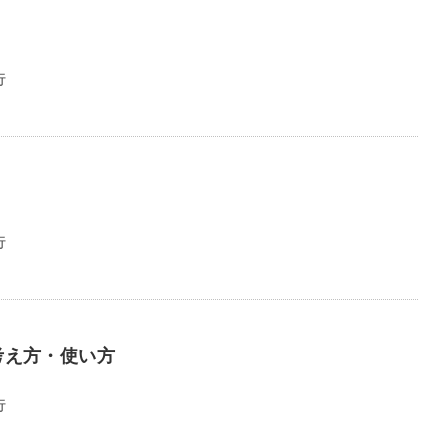
行
行
考え方・使い方
行