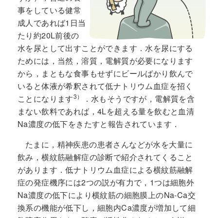
事をしている健常
成人であれば1日当
たり約20L前後の
水を尿として出すことができます．水を尿にする
ためには，当然，溶質，電解質が必要になります
から，まともな食事もせずにビールばかり飲んで
いると体液が希釈されて低ナトリウム血症を招く
3）
ことになります
．水もそうですが，電解質を含
まない飲料であれば，4Lを超える量を飲むと血清
Na濃度の低下をきたすと報告されています．
たまに，精神疾患の患者さんなどが水を大量に
飲み，横紋筋融解症の診断で紹介されてくること
があります．低ナトリウム血症による横紋筋融解
症の発症機序には2つの説が有力で，1つは細胞外
Na濃度の低下により横紋筋の細胞膜上のNa-Ca交
換系の機能が低下し，細胞内Ca濃度が増加して細