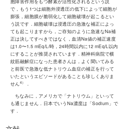
胞障害作用をもつ酵素が活性化されるという説
で，もう1つは細胞外浸透圧の低下によって細胞が
膨張，細胞膜が脆弱化して細胞破壊が起こるとい
う説です．細胞破壊は浸透圧の急激な補正によっ
ても起こりますから，ご存知のように急速なNa補
正は決してすべきではなく，血清Na値の補正速度
は1.0〜1.5 mEq/L/時，24時間以内に12 mEq/L以内
にすることが推奨されています．精神科病院で横
紋筋融解症になった患者さんは，よく聞いてみる
と前医で急激な低ナトリウム血症の補正を行って
いたというエピソードがあることも珍しくありま
4）
せん
．
ちなみに，アメリカで「ナトリウム」といって
も通じません．日本でいうNa濃度は「Sodium」で
す．
文献