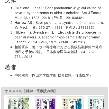
Ouellette L, et al：Beer potomania: Atypical cause of
severe hyponatremia in older alcoholics. Am J Emerg
Med, 36：1303, 2018（PMID：29103842）
Harrow AS：Beer potomania syndrome in an alcoholic.
Va Med, 116：270-271, 1989（PMID：2763635）
Hilden T & Svendsen TL：Electrolyte disturbances in
beer drinkers. A specific “hypo-osmolality syndrome”．
Lancet, 2：245-246, 1975（PMID：49796）
柏浦正広，他：水中毒患者における横紋筋融解症の発症
機序と予後の検討．日本救急医学会雑誌，24：767-
773，2013
著者
中尾篤典（岡山大学医学部 救命救急・災害医学）
オススメの【科学・医療読み物】