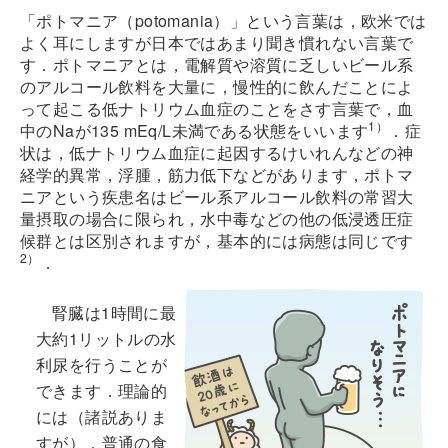
「ポトマニア（potomania）」という言葉は，欧米では
よく耳にしますが日本ではあまり聞き慣れない言葉で
す．ポトマニアとは，電解質や溶質に乏しいビール系
のアルコール飲料を大量に，慢性的に飲んだことによ
って起こる低ナトリウム血症のことをさす言葉で，血
1）
中のNaが135 mEq/L未満である状態をいいます
．症
状は，低ナトリウム血症に起因するけいれんなどの神
経学的異常，浮腫，筋力低下などがあります，ポトマ
ニアという疾患名はビール系アルコール飲料の常習大
量摂取の場合に限られ，水中毒などの他の低浸透圧症
候群とは区別されますが，基本的には病態は同じです
2）
．
腎臓は1時間に最
大約1リットルの水
利尿を行うことが
できます．理論的
には（諸説ありま
すが），普通の食