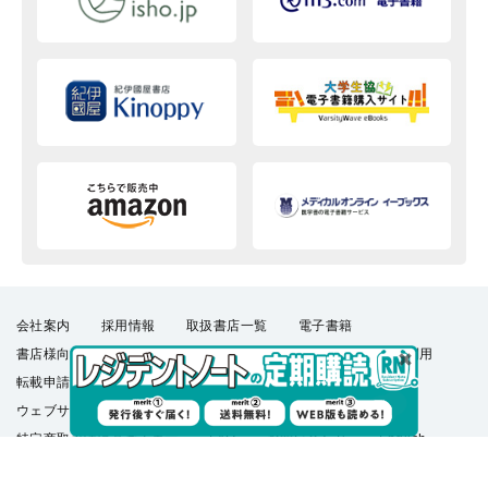
会社案内
採用情報
取扱書店一覧
電子書籍
書店様向け
広告掲載
正誤表・更新情報
コンテンツ利用
転載申請
プライバシーポリシー
羊土社会員規約
ウェブサイト利用規約
羊土社のSNS・メールマガジン
特定商取引法に基づく表示
FAQ
お問い合わせ
English
©2026 YODOSHA CO., LTD. All Rights Reserved