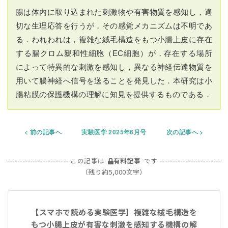
腸は体内に取り込まれた刺激物や有害物質を感知し，適
切な生理応答を行うが，その感覚メカニズムは不明であ
る．われわれは，複雑な絨毛構造をもつ小腸上皮に存在
する腸クロム親和性細胞（EC細胞）が，存在する場所
によって特異的な刺激を感知し，異なる神経伝達物質を
用いて腸神経へ信号を送ることを発見した．本研究は小
腸粘膜の保護機構の理解に知見を提供するものである．
前の記事へ
実験医学 2025年6月号
次の記事へ
この記事は
有料記事
です
（残り約5,000文字）
【スマホで読める実験医学】複雑な絨毛構造を
もつ小腸上皮が有害な刺激を感知する機構の解