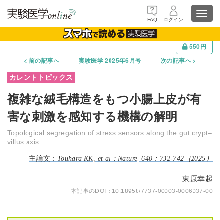
Toggl
FAQ
ログイン
navig
550円
前の記事へ
実験医学 2025年6月号
次の記事へ
複雑な絨毛構造をもつ小腸上皮が有
害な刺激を感知する機構の解明
Topological segregation of stress sensors along the gut crypt–
villus axis
Touhara KK, et al：Nature, 640：732-742（2025）
東原幸起
10.18958/7737-00003-0006037-00