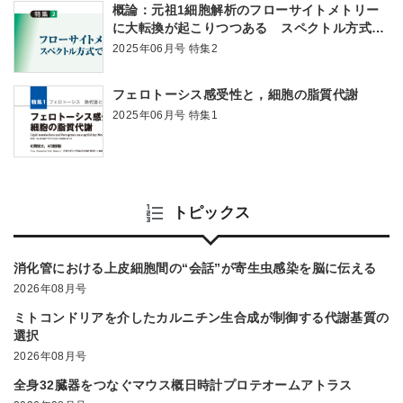
概論：元祖1細胞解析のフローサイトメトリー
に大転換が起こりつつある スペクトル方式と
nanoFACS解析
2025年06月号 特集2
フェロトーシス感受性と，細胞の脂質代謝
2025年06月号 特集1
トピックス
消化管における上皮細胞間の“会話”が寄生虫感染を脳に伝える
2026年08月号
ミトコンドリアを介したカルニチン生合成が制御する代謝基質の
選択
2026年08月号
全身32臓器をつなぐマウス概日時計プロテオームアトラス