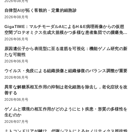
2026年08月号
自律型AIが拓く客観的・定量的細胞診
2026年08月号
GigaTIME：マルチモーダルAIによるH＆E病理画像からの仮想
空間プロテオミクス生成大規模かつ多様な患者集団での腫瘍免疫
微小環境解析を実現
2026年06月号
原因遺伝子から表現型に至る道筋を可視化：機能ゲノム研究の新
たな可能性
2026年06月号
ウイルス・免疫による組織損傷と組織修復のバランス調整が重要
2026年06月号
異常な解糖系相互作用の抑制は老化細胞を除去し，老化症状を改
善する
2026年06月号
ゲノムと環境の相互作用がどのようにヒト疾患・形質の多様性を
生むのか
2026年07月号
ミトコンドリアが鍵!? 代謝シフトによるセノリティクス抵抗性