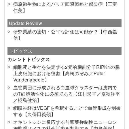
病原微生物によるバリア回避戦略と感染症【三室
仁美】
Update Review
研究業績の適切・公平な評価は可能か？【中西義
信】
トピックス
カレントトピックス
細胞死と生存を決定する2元的機能分子RIPK1の腸
上皮細胞における役割【高橋のぞみ／Peter
Vandenabeele】
血管周囲に形成される白血球クラスターは皮内で
のT細胞活性化に必須である【江川形平／夏秋洋平
／椛島健治】
網膜神経はVEGFを希釈することで血管形成を制御
する【久保田義顕】
オキシトシンに反応する前頭葉抑制性ニューロン
細胞群はメスの社会活動を制御する【中島美保】