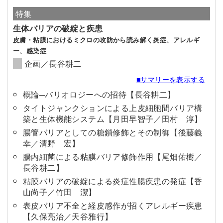
特集
生体バリアの破綻と疾患
皮膚・粘膜におけるミクロの攻防から読み解く炎症、アレルギ
ー、感染症
企画／長谷耕二
■サマリーを表示する
概論─バリオロジーへの招待【長谷耕二】
タイトジャンクションによる上皮細胞間バリア構
築と生体機能システム【月田早智子／田村 淳】
腸管バリアとしての糖鎖修飾とその制御【後藤義
幸／清野 宏】
腸内細菌による粘膜バリア修飾作用【尾畑佑樹／
長谷耕二】
粘膜バリアの破綻による炎症性腸疾患の発症【香
山尚子／竹田 潔】
表皮バリア不全と経皮感作が招くアレルギー疾患
【久保亮治／天谷雅行】