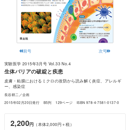
前号
次号
実験医学 2015年3月号 Vol.33 No.4
生体バリアの破綻と疾患
皮膚・粘膜におけるミクロの攻防から読み解く炎症、アレルギ
ー、感染症
長谷耕二／企画
2015年02月20日発行
B5判
129ページ
ISBN 978-4-7581-0137-0
2,200
円
（本体2,000円＋税）