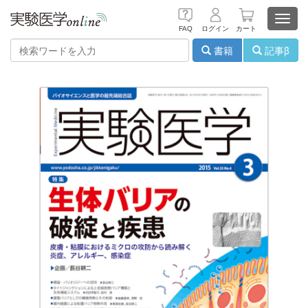
Toggl
FAQ
ログイン
カート
navig
書籍
記事β