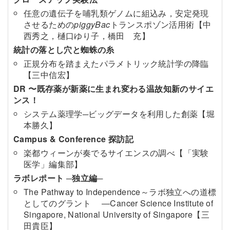
任意の遺伝子を哺乳類ゲノムに組込み，安定発現
させるための
piggyBac
トランスポゾン活用術【中
西秀之，樋口ゆり子，橋田 充】
統計の落とし穴と蜘蛛の糸
正規分布を踏まえたパラメトリック統計学の降臨
【三中信宏】
DR 〜既存薬が新薬に生まれ変わる温故知新のサイエ
ンス！
システム薬理学─ビッグデータを利用した創薬【堀
本勝久】
Campus & Conference 探訪記
楽都ウィーンが奏でるサイエンスの調べ【「実験
医学」編集部】
ラボレポート ─独立編─
The Pathway to Independence～ラボ独立への道標
としてのグラント ―Cancer Science Institute of
Singapore, National University of Singapore【三
田貴臣】