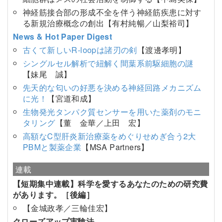
神経筋接合部の形成不全を伴う神経筋疾患に対す
る新規治療概念の創出【有村純暢／山梨裕司】
News & Hot Paper Digest
古くて新しいR-loopは諸刃の剣
【渡邊孝明】
シングルセル解析で紐解く間葉系前駆細胞の謎
【妹尾 誠】
先天的な匂いの好悪を決める神経回路メカニズム
に光！
【宮道和成】
生物発光タンパク質センサーを用いた薬剤のモニ
タリング
【董 金華／上田 宏】
高額なC型肝炎新治療薬をめぐりせめぎ合う2大
PBMと製薬企業
【MSA Partners】
連載
【短期集中連載】科学を愛するあなたのための研究費
があります。［後編］
【金城政孝／三輪佳宏】
クローズアップ実験法