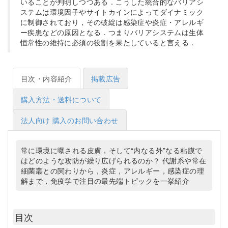
いることが判明しつつある．こうした統合的なバリアシ
ステムは環境因子やサイトカインによってダイナミック
に制御されており，その破綻は感染症や炎症・アレルギ
ー疾患などの原因となる．つまりバリアシステムは生体
恒常性の維持に必須の役割を果たしていると言える．
目次・内容紹介
掲載広告
購入方法・送料について
法人向け 購入のお問い合わせ
常に環境に曝される皮膚，そして“内なる外”なる粘膜で
はどのような攻防が繰り広げられるのか？ 代謝系や常在
細菌叢との関わりから，炎症，アレルギー，感染症の理
解まで，免疫学で注目の最先端トピックを一挙紹介
目次