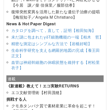
【今居 譲／柴 佳保里／服部信孝】
復帰突然変異を活用した新たな遺伝子治療の提唱
【梅垣知子／Angela M Christiano】
News & Hot Paper Digest
カタログを調べて，直して，証明【相田知海】
未だ謎に包まれたγδT細胞機能の一端【柏木 哲】
精密な測定はシンプルな方法で【岩楯好昭】
生命科学研究を支える網羅的地図の完成【養王田
正文】
血管は神経幹細胞の休眠状態を維持する【村松里
衣子】
連載
《新連載》教えて！エコ実験RETURNS
エコ文献管理術【村田茂穂】
挑戦する人
クモ糸タンパク質で素材産業に革命を起こす！