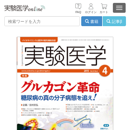
Toggl
FAQ
ログイン
カート
navig
書籍
記事β