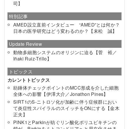
司】
特別記事
AMED設立直前インタビュー “AMED”とは何か？
日本の医学研究はどう変わるのか？【末松 誠】
Update Review
動物多細胞システムのオリジンに迫る【菅 裕／
Iñaki Ruiz-Trillo】
トピックス
カレントトピックス
紡錘体チェックポイントのMCC形成を介した細胞
全体への影響【伊澤大介／Jonathon Pines】
SIRT1のS-ニトロソ化が加齢に伴う症候群におい
て炎症性スパイラルのスイッチをONにする【金木
正夫】
PINK1とParkinが紡ぐリン酸化ポリユビキチンの
鎖が，Parkinをミトコンドリアへと局在化させる