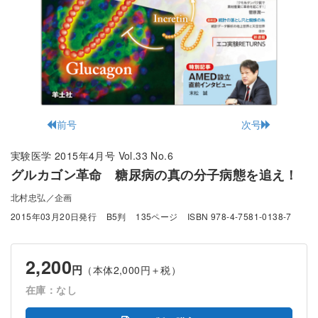
前号
次号
実験医学 2015年4月号 Vol.33 No.6
グルカゴン革命 糖尿病の真の分子病態を追え！
北村忠弘／企画
2015年03月20日発行
B5判
135ページ
ISBN 978-4-7581-0138-7
2,200
円
（本体2,000円＋税）
在庫：なし