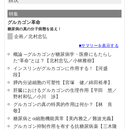
特集
グルカゴン革命
糖尿病の真の分子病態を追え！
企画／北村忠弘
■サマリーを表示する
概論 ─グルカゴンが糖尿病学・医療にもたらし
た“革命”とは？【北村忠弘／小林雅樹】
インスリンがグルカゴンに作用する！【河盛
段】
膵内分泌細胞の可塑性【宮塚 健／綿田裕孝】
肝臓におけるグルカゴンの生理作用【平田 悠／
野村和弘／小川 渉】
グルカゴンの真の特異的作用は何か？【林 良
敬】
糖尿病とα細胞機能異常【美内雅之／難波光義】
グルカゴン抑制作用を有する抗糖尿病薬【三木隆