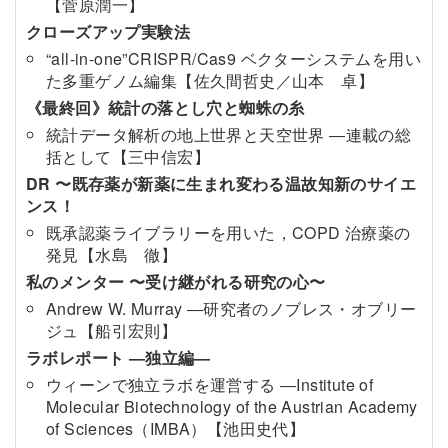
【菅原潤一】
クローズアップ実験法
“all-in-one”CRISPR/Cas9 ベクターシステムを用い
た多重ゲノム編集【佐久間哲史／山本 卓】
《最終回》統計の落とし穴と蜘蛛の糸
統計データ解析の地上世界と天空世界 ―連載の総
括として【三中信宏】
DR 〜既存薬が新薬に生まれ変わる温故知新のサイエ
ンス！
既承認薬ライブラリーを用いた，COPD 治療薬の
発見【水島 徹】
私のメンター 〜受け継がれる研究の心〜
Andrew W. Murray ―研究者のノブレス・オブリー
ジュ【船引宏則】
ラボレポート ―独立編―
ウィーンで独立ラボを運営する ―Institute of
Molecular Biotechnology of the Austrian Academy
of Sciences（IMBA）【池田史代】