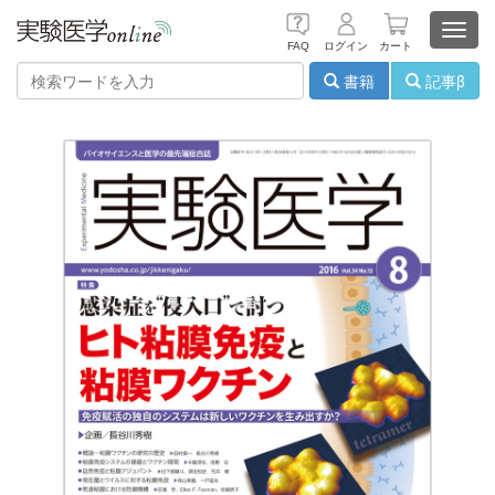
Toggl
FAQ
ログイン
カート
navig
書籍
記事β