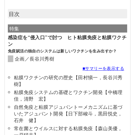
目次
特集
感染症を“侵入口”で討つ ヒト粘膜免疫と粘膜ワクチ
ン
免疫賦活の独自のシステムは新しいワクチンを生み出すか？
企画／長谷川秀樹
■サマリーを表示する
粘膜ワクチンの研究の歴史【田村愼一，長谷川秀
樹】
粘膜免疫システムの基礎とワクチン開発【中橋理
佳，清野 宏】
自然免疫と粘膜アジュバントーメカニズムに基づ
いたアジュバント開発【日下部峻斗，黒田悦史，
石井 健】
常在菌とウイルスに対する粘膜免疫【森山美優，
一戸猛志】