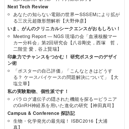
Next Tech Review
あなたの知らない電顕の世界ーSSSEMにより拡が
る三次元超微形態解析【大野伸彦】
いま、がんのクリニカルシークエンスがおもしろい！
Meeting Report ― NGS 現場の会「血液核酸マー
カー分科会」第2回研究会【八谷剛史，西塚 哲，
二階堂 愛，谷上賢瑞】
印象力でチャンスをつかむ！ 研究ポスターのデザイ
ン術
「ポスターの自己評価」「こんなときはどうす
る？ ケースバイケースの問題解決について」【大
塩立華】
私の実験動物、個性派です！
パラログ遺伝子の隠された機能を探るーピラニア
のGnRH神経系を用いた進化の研究【神田真司】
Campus & Conference 探訪記
生物・化学発光の最先端！ ISBC2016【大浦
真】