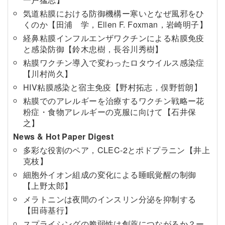
気道粘膜における防御機構ー寒いとなぜ風邪をひ
くのか【田浦 学，Ellen F. Foxman，岩崎明子】
経鼻粘膜インフルエンザワクチンによる粘膜免疫
と感染防御【鈴木忠樹，長谷川秀樹】
粘膜ワクチン導入で変わったロタウイルス感染症
【川村尚久】
HIV粘膜感染と宿主免疫【野村拓志，俣野哲朗】
粘膜でのアレルギーを治療するワクチン戦略ー花
粉症・食物アレルギーの克服に向けて【石井保
之】
News & Hot Paper Digest
多彩な役割のペア，CLEC-2とポドプラニン【井上
克枝】
細胞外イオン組成の変化による睡眠覚醒の制御
【上野太郎】
メラトニンは夜間のインスリン分泌を抑制する
【田蒔基行】
スプライシングの脆弱性は創薬につながるか？ー