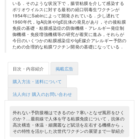
いる．そのような状況下で，腸管粘膜を介して感染する
ポリオウイルスに対する最初の経口弱毒生ワクチンが
1954年にSabinによって開発されている．少し遅れて
1960年代，IgA抗体やIgE抗体の発見があり，その後粘膜
免疫の基礎・粘膜感染症の防御機構・アレルギー発症制
御機構・免疫増強機構等の研究が着実に進み，それらが
今日のいくつかの粘膜感染症やIgE媒介アレルギー予防の
ための合理的な粘膜ワクチン開発の基礎になっている．
目次・内容紹介
掲載広告
購入方法・送料について
法人向け 購入のお問い合わせ
外れない予防接種はできるのか？寒いとなぜ風邪をひく
のか？…最前線で人体を守る粘膜免疫について，抗体の
高次構造・体温・細菌叢など賦活を左右する機構から，
その特性を活かした次世代ワクチンの展望まで一挙紹介