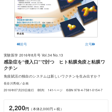
前号
次号
実験医学 2016年8月号 Vol.34 No.13
感染症を“侵入口”で討つ ヒト粘膜免疫と粘膜ワ
クチン
免疫賦活の独自のシステムは新しいワクチンを生み出すか？
長谷川秀樹／企画
2016年07月20日発行
B5判
141ページ
ISBN 978-4-7581-0154-7
2,200
円
（本体2,000円＋税）