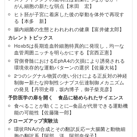
がん細胞の新たな弱点【米田 宏】
ヒト胚が子宮に着床した後の挙動を体外で再現す
る【本多 新】
腸内細菌の生態とわれわれの健康【富井健太郎】
カレントトピックス
Hoxb5は長期造血幹細胞特異的に発現し，均一な
血管周囲ニッチを明らかにする【宮西正憲】
背側脊髄におけるEphA4の欠損により誘発される
環境依存的な運動パターンの選択【佐藤大祐】
2つのシグナル物質の使い分けによる正反対の神経
制御ー新たな抑制性シナプス伝達制御メカニズム
の発見【丹羽史尋，坂内博子，御子柴克彦】
予防医学の扉を開く 食品に秘められたサイエンス
食べることが動くことに─食品が代替できる運動機
能の可能性【佐藤隆一郎】
クローズアップ実験法
環状RNAの合成とその翻訳反応ー大腸菌と動物細
胞の翻訳系【阿部 洋，阿部奈保子】