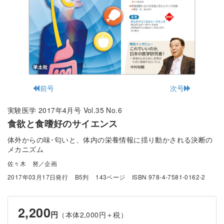
前号
次号
実験医学 2017年4月号 Vol.35 No.6
食欲と食嗜好のサイエンス
体外からの味･匂いと、体内の栄養情報に揺り動かされる決断の
メカニズム
佐々木 努／企画
2017年03月17日発行
B5判
143ページ
ISBN 978-4-7581-0162-2
2,200
円
（本体2,000円＋税）