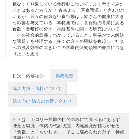
気なくくり返している食行動について，よく考えてみた
ことはあるだろうか？ 古来より「医食同源」と言われて
いるが，日々の何気ない食行動は，皆さんの健康に大き
な影響を与えている．本特集では，食行動の背景にある
食欲・食嗜好の分子・神経基盤に関する研究について，
「その社会的意義，わかっていること，重要かつ未解決
な課題」を整理する．多くの方々の興味を喚起し，社会
への波及効果の大きいこの学際的研究領域の発展につな
げたいと思う．
目次・内容紹介
掲載広告
購入方法・送料について
法人向け 購入のお問い合わせ
ヒトは、カロリー摂取の目的のみにて食べるにあらず。
味覚と嗅覚、体内の代謝状態、内臓感覚が揺らがせる
「食欲」と「おいしさ」。そこに秘められた分子・神経
基盤に迫る！