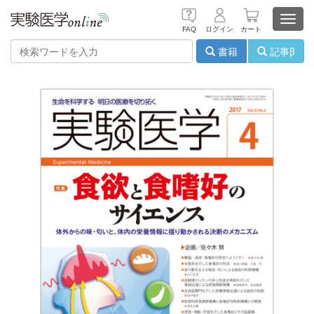
Toggl
FAQ
ログイン
カート
navig
書籍
記事β