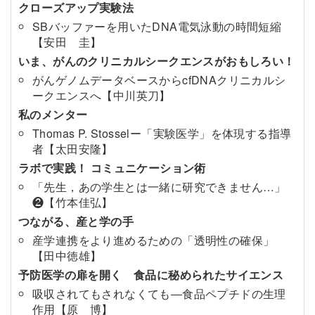
クローズアップ実験法
SBバッファーを用いたDNA電気泳動の時間短縮
【安田 圭】
いま、がんのクリニカルシークエンスがおもしろい！
がんゲノムデータベースからcfDNAクリニカルシ
ークエンスへ【中川英刀】
私のメンター
Thomas P. Stosselー「実験医学」を体現する指導
者【太田安隆】
ラボで実践！ コミュニケーション術
「先生，あの学生とは一緒に研究できません…」
❷【竹本佳弘】
つながる、産と学の手
産学連携をより進めるための「透明性の確保」
【田中徳雄】
予防医学の扉を開く 食品に秘められたサイエンス
吸収されてもされなくても―食品ペプチドの生理
作用【原 博】