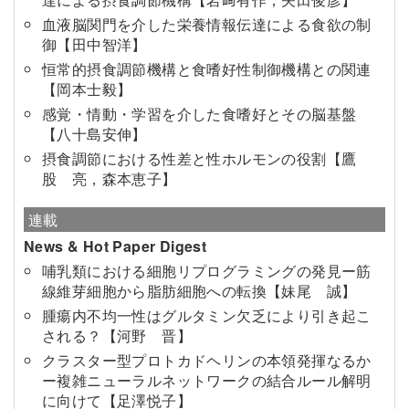
血液脳関門を介した栄養情報伝達による食欲の制
御【田中智洋】
恒常的摂食調節機構と食嗜好性制御機構との関連
【岡本士毅】
感覚・情動・学習を介した食嗜好とその脳基盤
【八十島安伸】
摂食調節における性差と性ホルモンの役割【鷹
股 亮，森本恵子】
連載
News & Hot Paper Digest
哺乳類における細胞リプログラミングの発見ー筋
線維芽細胞から脂肪細胞への転換【妹尾 誠】
腫瘍内不均一性はグルタミン欠乏により引き起こ
される？【河野 晋】
クラスター型プロトカドヘリンの本領発揮なるか
ー複雑ニューラルネットワークの結合ルール解明
に向けて【足澤悦子】