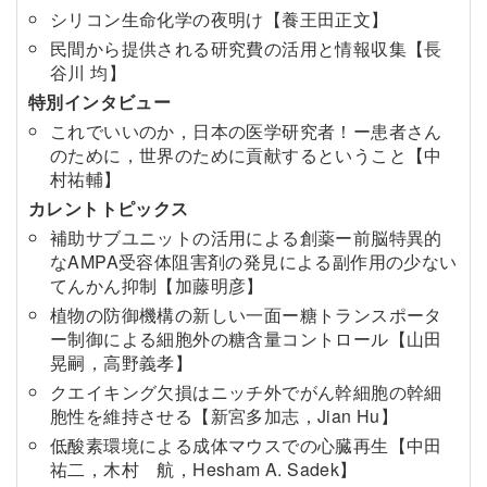
シリコン生命化学の夜明け【養王田正文】
民間から提供される研究費の活用と情報収集【長
谷川 均】
特別インタビュー
これでいいのか，日本の医学研究者！ー患者さん
のために，世界のために貢献するということ【中
村祐輔】
カレントトピックス
補助サブユニットの活用による創薬ー前脳特異的
なAMPA受容体阻害剤の発見による副作用の少ない
てんかん抑制【加藤明彦】
植物の防御機構の新しい一面ー糖トランスポータ
ー制御による細胞外の糖含量コントロール【山田
晃嗣，高野義孝】
クエイキング欠損はニッチ外でがん幹細胞の幹細
胞性を維持させる【新宮多加志，Jian Hu】
低酸素環境による成体マウスでの心臓再生【中田
祐二，木村 航，Hesham A. Sadek】