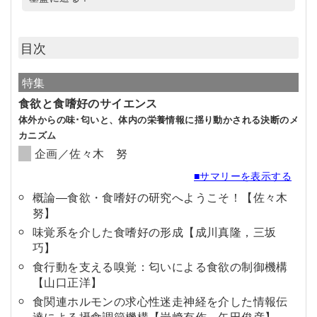
目次
特集
食欲と食嗜好のサイエンス
体外からの味･匂いと、体内の栄養情報に揺り動かされる決断のメ
カニズム
企画／佐々木 努
■サマリーを表示する
概論―食欲・食嗜好の研究へようこそ！【佐々木
努】
味覚系を介した食嗜好の形成【成川真隆，三坂
巧】
食行動を支える嗅覚：匂いによる食欲の制御機構
【山口正洋】
食関連ホルモンの求心性迷走神経を介した情報伝
達による摂食調節機構【岩﨑有作，矢田俊彦】