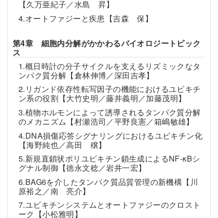
【久万亜紀子／水島 昇】
4.オートファジーと疾患【吉森 保】
第4章 細胞内分解がかかわるバイオロジートピック
ス
1.概日時計の分子サイクルを支えるリズミックなタ
ンパク質分解【倉林伸博／深田吉孝】
2.リガンド依存性転写因子の機能におけるユビキチ
ン系の役割【大竹史明／藤井義明／加藤茂明】
3.植物ホルモンによって誘導されるタンパク質分解
のメカニズム【村瀬浩司／平野良憲／箱嶋敏雄】
4.DNA損傷応答シグナリングにおけるユビキチン化
【海野純也／高田 穣】
5.新規直鎖状ポリユビキチン鎖生成によるNF-κBシ
グナル制御【徳永文稔／岩井一宏】
6.BAG6を介したタンパク質品質管理の新機構【川
原裕之／南 亮介】
7.ユビキチンシステムとオートファジーのクロスト
ーク【小松雅明】