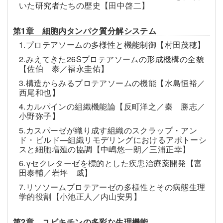
いた研究者たちの歴史【田中啓二】
第1章 細胞内タンパク質分解システム
1.プロテアソームの多様性と機能制御【村田茂穂】
2.みえてきた26Sプロテアソームの形成機構の全貌
【佐伯 泰／福永圭佑】
3.構造からみるプロテアソームの機能【水島恒裕／
西尾和也】
4.カルパインの組織機能論【反町洋之／秦 勝志／
小野弥子】
5.カスパーゼが織り成す組織のスクラップ・アン
ド・ビルド―組織リモデリングにおけるアポトーシ
スと細胞増殖の協調【中嶋悠一朗／三浦正幸】
6.γセクレターゼを標的とした疾患治療薬開発【富
田泰輔／岩坪 威】
7.リソソームプロテアーゼの多様性とその病態生理
学的役割【小池正人／内山安男】
第2章 ユビキチンの多彩な生理機能