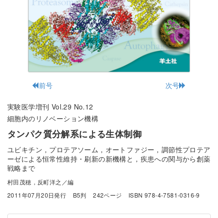
前号
次号
実験医学増刊 Vol.29 No.12
細胞内のリノベーション機構
タンパク質分解系による生体制御
ユビキチン，プロテアソーム，オートファジー，調節性プロテア
ーゼによる恒常性維持・刷新の新機構と，疾患への関与から創薬
戦略まで
村田茂穂，反町洋之／編
2011年07月20日発行
B5判
242ページ
ISBN 978-4-7581-0316-9