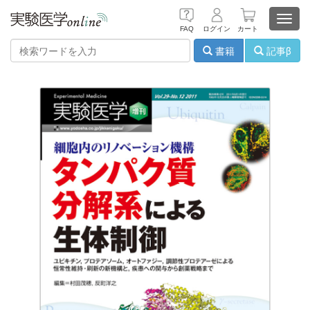
Toggl
FAQ
ログイン
カート
navig
書籍
記事β