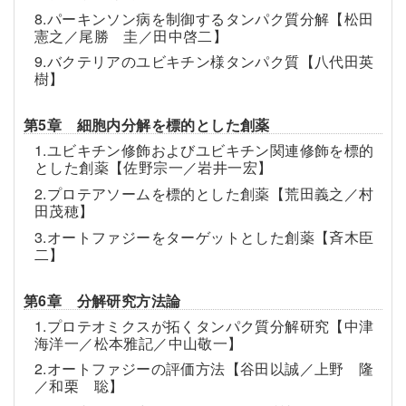
8.パーキンソン病を制御するタンパク質分解【松田
憲之／尾勝 圭／田中啓二】
9.バクテリアのユビキチン様タンパク質【八代田英
樹】
第5章 細胞内分解を標的とした創薬
1.ユビキチン修飾およびユビキチン関連修飾を標的
とした創薬【佐野宗一／岩井一宏】
2.プロテアソームを標的とした創薬【荒田義之／村
田茂穂】
3.オートファジーをターゲットとした創薬【斉木臣
二】
第6章 分解研究方法論
1.プロテオミクスが拓くタンパク質分解研究【中津
海洋一／松本雅記／中山敬一】
2.オートファジーの評価方法【谷田以誠／上野 隆
／和栗 聡】