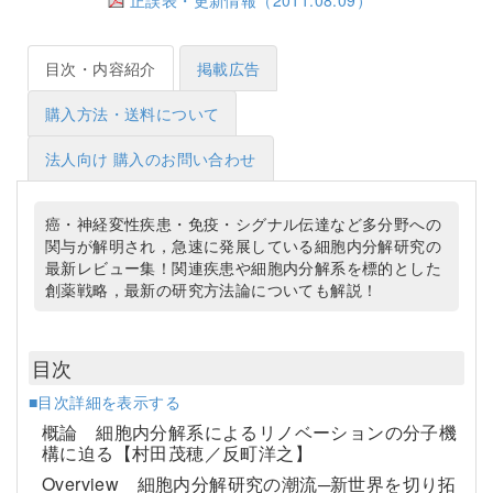
目次・内容紹介
掲載広告
購入方法・送料について
法人向け 購入のお問い合わせ
癌・神経変性疾患・免疫・シグナル伝達など多分野への
関与が解明され，急速に発展している細胞内分解研究の
最新レビュー集！関連疾患や細胞内分解系を標的とした
創薬戦略，最新の研究方法論についても解説！
目次
■目次詳細を表示する
概論 細胞内分解系によるリノベーションの分子機
構に迫る【村田茂穂／反町洋之】
Overview 細胞内分解研究の潮流─新世界を切り拓