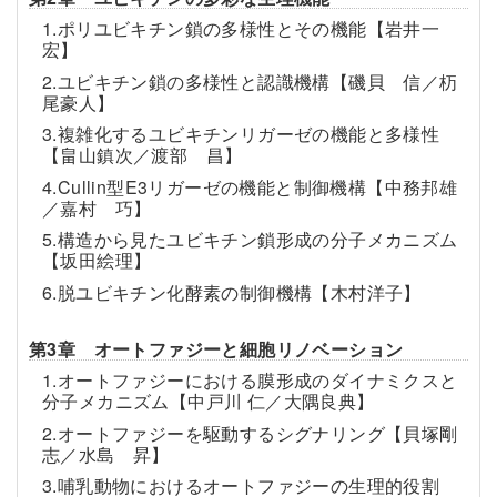
1.ポリユビキチン鎖の多様性とその機能【岩井一
宏】
2.ユビキチン鎖の多様性と認識機構【磯貝 信／杤
尾豪人】
3.複雑化するユビキチンリガーゼの機能と多様性
【畠山鎮次／渡部 昌】
4.Cullin型E3リガーゼの機能と制御機構【中務邦雄
／嘉村 巧】
5.構造から見たユビキチン鎖形成の分子メカニズム
【坂田絵理】
6.脱ユビキチン化酵素の制御機構【木村洋子】
第3章 オートファジーと細胞リノベーション
1.オートファジーにおける膜形成のダイナミクスと
分子メカニズム【中戸川 仁／大隅良典】
2.オートファジーを駆動するシグナリング【貝塚剛
志／水島 昇】
3.哺乳動物におけるオートファジーの生理的役割