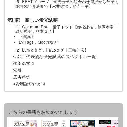
(5) FRETプローブ—蛍光分子の組合わせ選択から分子間
距離の計算法まで
【永井健治，小寺一平】
第III部 新しい蛍光試薬
(1) Quantum Dot —量子ドット
【赤松謙祐，鶴岡孝章，
縄舟秀美，杉本直己】
《試薬》
EviTags，Qdot®など
(2) Lumioタグ，HaLoタグ
【三輪佳宏】
付録：代表的な蛍光試薬のスペクトル一覧
試薬名索引
索引
広告特集
●資料請求はがき
こちらの書籍もお勧めいたします