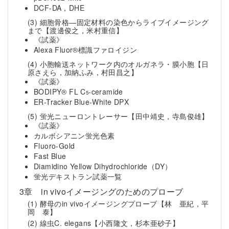
DCF-DA，DHE
(3) 細胞骨格—固定材料の染色からライブイメージング
まで
【渡邊俊之，米村重信】
《試薬》
Alexa Fluor®標識ファロイジン
(4) 小胞輸送ネットワーク内のオルガネラ・膜小胞
【日
原さえら，加納ふみ，村田昌之】
《試薬》
BODIPY® FL C
-ceramide
5
ER-Tracker Blue-White DPX
(5) 蛍光ニューロントレーサー
【田中靖史，寺島俊雄】
《試薬》
カルボシアニン蛍光色素
Fluoro-Gold
Fast Blue
Diamidino Yellow Dihydrochloride（DY）
蛍光デキストラン試薬一覧
3章 in vivoイメージングのためのプローブ
(1) 酵母のin vivoイメージングプローブ
【林 亜紀，平
岡 泰】
(2) 線虫C. elegans
【小西隆文，杉本亜砂子】