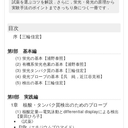
試薬を選ぶコツを解説．さらに，蛍光・発光の原理から
実験手法のポイントまできっちり身につく一冊です．
目次
序
【三輪佳宏】
第I部 基本編
(1) 蛍光の基本
【浦野泰照】
(2) 有機系蛍光色素の基本
【浦野泰照】
(3) 蛍光タンパク質の基本
【三輪佳宏】
(4) 発光プローブの基本
【呉 純，近江谷克裕】
(5) 検出の基本
【三輪佳宏】
第II部 実践編
1章 核酸・タンパク質検出のためのプローブ
(1) 核酸定量—電気泳動とdifferential displayによる検出
【粟田ひろ子】
《試薬》
EtBr（エチジウムブロマイド）