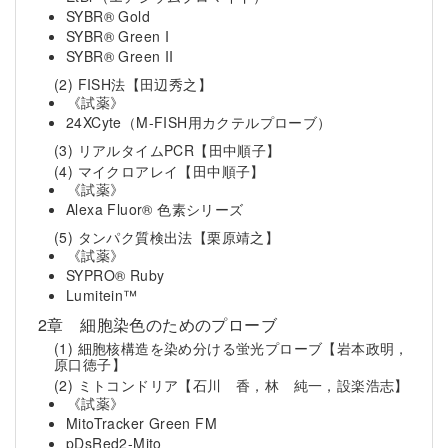
SYBR® Gold
SYBR® Green I
SYBR® Green II
(2) FISH法
【田辺秀之】
《試薬》
24XCyte（M-FISH用カクテルプローブ）
(3) リアルタイムPCR
【田中順子】
(4) マイクロアレイ
【田中順子】
《試薬》
Alexa Fluor® 色素シリーズ
(5) タンパク質検出法
【栗原靖之】
《試薬》
SYPRO® Ruby
Lumitein™
2章 細胞染色のためのプローブ
(1) 細胞核構造を染め分ける蛍光プローブ
【岩本政明，
原口徳子】
(2) ミトコンドリア
【石川 香，林 純一，設楽浩志】
《試薬》
MitoTracker Green FM
pDsRed2-Mito