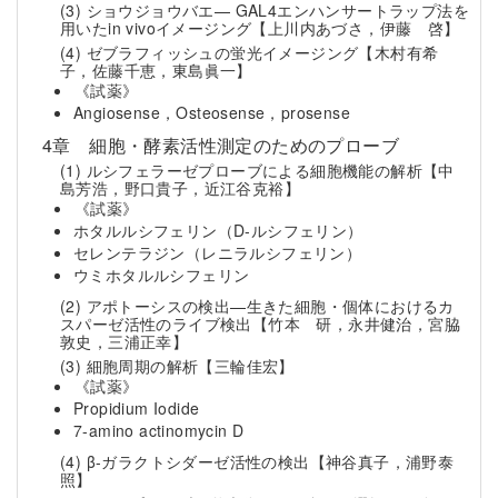
(3) ショウジョウバエ— GAL4エンハンサートラップ法を
用いたin vivoイメージング
【上川内あづさ，伊藤 啓】
(4) ゼブラフィッシュの蛍光イメージング
【木村有希
子，佐藤千恵，東島眞一】
《試薬》
Angiosense，Osteosense，prosense
4章 細胞・酵素活性測定のためのプローブ
(1) ルシフェラーゼプローブによる細胞機能の解析
【中
島芳浩，野口貴子，近江谷克裕】
《試薬》
ホタルルシフェリン（D-ルシフェリン）
セレンテラジン（レニラルシフェリン）
ウミホタルルシフェリン
(2) アポトーシスの検出—生きた細胞・個体におけるカ
スパーゼ活性のライブ検出
【竹本 研，永井健治，宮脇
敦史，三浦正幸】
(3) 細胞周期の解析
【三輪佳宏】
《試薬》
Propidium Iodide
7-amino actinomycin D
(4) β-ガラクトシダーゼ活性の検出
【神谷真子，浦野泰
照】