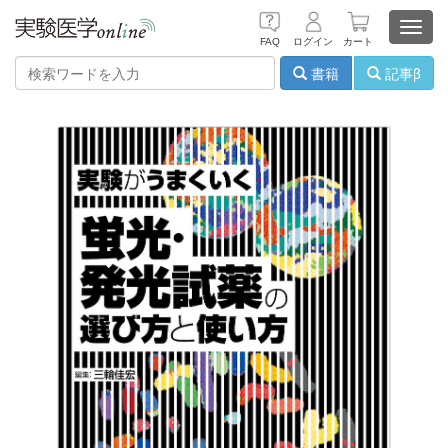
Toggl
FAQ
ログイン
カート
navig
書籍
記事β