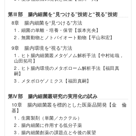
第Ⅲ部 腸内細菌を“見つける”技術と“視る”技術
8章 腸内細菌を“見つける”方法
1．細菌の単離・培養・保管【坂本光央】
2．無菌動物とノトバイオート動物【平山和宏】
9章 腸内環境を“視る”方法
1．ヒト腸内細菌叢メタゲノム解析手法【中村祐哉，
山田拓司】
2．ヒト腸内環境のメタボローム解析手法【福田真
嗣】
3．メタボロゲノミクス【福田真嗣】
第Ⅳ部 腸内細菌叢研究の実用化の試み
10章 腸内細菌叢を標的とした医薬品開発【金 倫
基】
1．生菌製剤（単菌／カクテル）
2．腸内細菌に作用する低分子薬
3．腸内細菌創薬の課題点と今後の展望