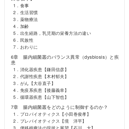
1．食事
2．生活習慣
3．薬物療法
4．加齢
5．出生経路，乳児期の栄養方法の違い
6．民族性
7．おわりに
6章 腸内細菌叢のバランス異常（dysbiosis）と疾
患
1．消化器疾患【鎌田信彦】
2．代謝性疾患【木村郁夫】
3．がん【大谷直子】
4．免疫系疾患【後藤義幸】
5．循環器疾患【山下智也】
7章 腸内細菌叢をどのように制御するのか？
1．プロバイオティクス【小田巻俊孝】
2．プレバイオティクス【境 洋平】
3．便移植療法の現状と展望【石川 大】