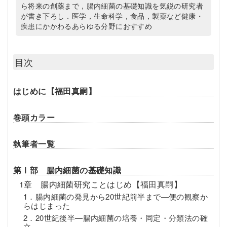
ら将来の創薬まで，腸内細菌の基礎知識を気鋭の研究者
が書き下ろし．医学，生命科学，食品，製薬など健康・
疾患にかかわるあらゆる分野におすすめ
目次
はじめに【福田真嗣】
巻頭カラー
執筆者一覧
第Ⅰ部 腸内細菌の基礎知識
1章 腸内細菌研究ことはじめ【福田真嗣】
1．腸内細菌の発見から20世紀前半まで―便の観察か
らはじまった
2．20世紀後半―腸内細菌の培養・同定・分類法の確
立