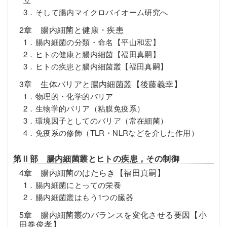
3．そして腸内マイクロバイオーム研究へ
2章 腸内細菌と健康・疾患
1．腸内細菌の分類・命名【平山和宏】
2．ヒトの健康と腸内細菌【福田真嗣】
3．ヒトの疾患と腸内細菌叢【福田真嗣】
3章 生体バリアと腸内細菌叢【後藤義幸】
1．物理的・化学的バリア
2．生物学的バリア（粘膜免疫系）
3．環境因子としてのバリア（常在細菌）
4．免疫系の修飾（TLR・NLRなどを介した作用）
第Ⅱ部 腸内細菌叢とヒトの疾患，その制御
4章 腸内細菌のはたらき【福田真嗣】
1．腸内細菌にとっての栄養
2．腸内細菌叢はもう1つの臓器
5章 腸内細菌叢のバランスを変化させる要因【小
田巻俊孝】