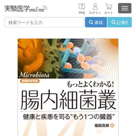
Toggl
FAQ
ログイン
カート
navig
書籍
記事β