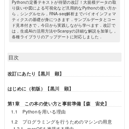
Pythonの定番テキストが待望の改訂！大規模データの取
り扱いや図による可視化など汎用的なPythonの使い方か
ら，シングルセル，RNA-seq解析までバイオインフォマ
ティクスの基礎が身につきます．サンプルデータとコー
ド見本付きで，今日から実践しながら学べます．改訂で
は，生成AIの活用方法やScanpyの詳細な解説を加筆し，
各種ライブラリのアップデートに対応しました．
目次
改訂にあたり【黒川 顕】
はじめに（初版）【黒川 顕】
第1章 この本の使い方と事前準備【森 宙史】
1.1 Pythonを用いる理由
1.2 プログラミングを行うためのマシンの用意
1.2.1 macOSを推奨する理由