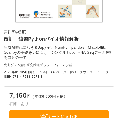
実験医学別冊
改訂 独習Pythonバイオ情報解析
生成AI時代に活きるJupyter、NumPy、pandas、Matplotlib、
Scanpyの基礎を身につけ、シングルセル、RNA-Seqデータ解析
を自分の手で
先進ゲノム解析研究推進プラットフォーム／編
2025年01月24日発行
AB判
446ページ
付録：ダウンロードデータ
ISBN 978-4-7581-2278-8
7,150
円
（本体6,500円＋税）
在庫：あり
カートに入れる