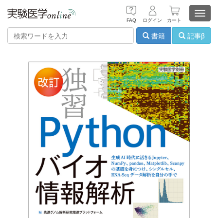
Toggl
FAQ
ログイン
カート
navig
書籍
記事β