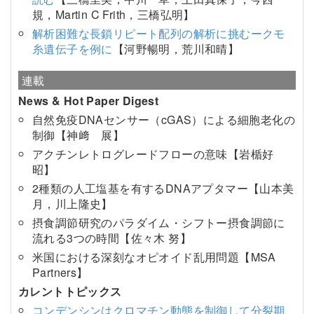
規，Martin C Frith，三橋弘明】
解析困難な長鎖リピート配列の解析に挑むークモ
糸遺伝子を例に
【河野暢明，荒川和晴】
連載
News & Hot Paper Digest
自然免疫DNAセンサー（cGAS）による細胞老化の
制御【神﨑 展】
アクチンレトログレードフローの意味【岩楯好
昭】
2種類の人工塩基を有するDNAアプタマー【山本美
月，川上隆史】
摂食調節研究のパラダイム・シフトー摂食調節に
流れる3つの時間【佐々木 努】
米国における深刻なオピオイド乱用問題【MSA
Partners】
カレントトピックス
コンデンシンはクロマチン動態を制御して分裂期