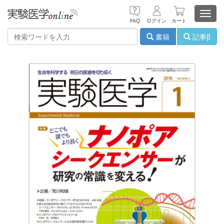
Toggl
FAQ
ログイン
カート
navig
書籍
記事β