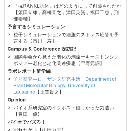
『抗RANKL抗体』はどのようにして創薬されたか
【須田立雄，高橋直之，津田英資，福田千恵，刑
部泰輔】
予言するシミュレーション
粒子シミュレーションで細胞のストレス応答を予
言する【市川一寿】
Campus & Conference 探訪記
国際学会から見えた老化の潮流ーキーストンシン
ポジア―老化と老化関連疾患【早野元詞】
ラボレポート留学編
羊と研究―ローザンヌ研究生活ーDepartment of
Plant Molecular Biology, University of
Lausanne
【玉置貴之】
Opinion
バイオ系研究室のイクボス：嬉しかった気遣い
【豊田 優】
バイオでパズる！
割れたゲル【山田力志】