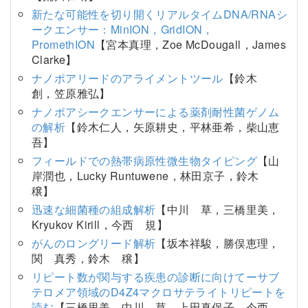
新たな可能性を切り開くリアルタイムDNA/RNAシ
ークエンサー：MinION，GridION，
PromethION
【宮本真理，Zoe McDougall，James
Clarke】
ナノポアリードのアライメントツール
【鈴木
創，笠原雅弘】
ナノポアシークエンサーによる薬剤耐性菌ゲノム
の解析
【鈴木仁人，矢原耕史，平林亜希，柴山恵
吾】
フィールドでの熱帯病原性微生物タイピング
【山
岸潤也，Lucky Runtuwene，林田京子，鈴木
穣】
迅速な細菌種の組成解析
【中川 草，三橋里美，
Kryukov Kirill，今西 規】
がんのロングリード解析
【坂本祥駿，勝俣恵理，
関 真秀，鈴木 穣】
リピート数が関与する疾患の診断に向けてーサブ
テロメア領域のD4Z4マクロサテライトリピートを
読む
【三橋里美，中川 草，上田真保子，今西