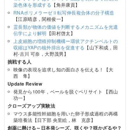
染色体を形成する
【角井康貢】
RNAポリメラーゼⅡ転写伸長複合体の分子構造
【江原晴彦，関根俊一】
霊長類が物体の価値を判断するメカニズムを光遺
伝学により解明
【田村啓太】
上皮細胞の増殖抑制機構ー環状アクチンベルトの
収縮はYAPの核外排出を促進する
【山下和成，田
村-古川 可奈，大野茂男】
挑戦する人
映像の表現を追求し知の面白さを伝える！【大
西 隼】
Update Review
発見から100年，ベールを脱ぐペリサイト 【西山
功一】
クローズアップ実験法
マウス多能性幹細胞を用いた卵子形成過程の再構
築培養法【日下部 央里絵，林 克彦】
創薬に懸ける～日本発シーズ、咲くや？咲かざるや？