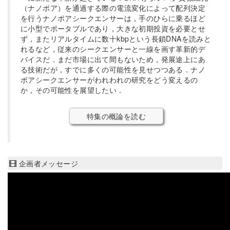
（ナノポア）を通過する際の電流変化によって配列決定
を行うナノポアシークエンサーは，手のひらに乗るほど
に小型でポータブルであり，大きな初期投資を必要とせ
ず，またリアルタイムに数十kbpという長鎖DNAを読みと
れるなど，従来のシークエンサーと一線を画す革新的デ
バイスだ．まだ市場に出て間もないため，発展途上にあ
る技術だが，すでに多くの可能性を見せつつある．ナノ
ポアシークエンサーがわれわれの研究をどう変えるの
か，その可能性を展望したい．
特集の概論を読む
企画者メッセージ