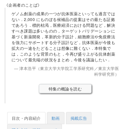
《企画者のことば》
ゲノム創薬の成果の一つが抗体医薬といっても過言では
ない．2,000 にものぼる候補品の提案はその最たる証拠
であろう．標的枯渇，医療経済における問題など，解決
すべき課題は多いものの，ターゲットバリデーションに
基づく新薬開発，革新的分子設計，細胞療法や免疫療法
を強力にサポートする分子設計など，抗体医薬が今後も
拡大の一途をたどることは想像に難くない．本特集で
は，このような背景のもと，今再び盛り上がる抗体創薬
について最先端の状況をまとめ，今後を議論したい．
津本浩平（東京大学大学院工学系研究科／東京大学医
科学研究所）
特集の概論を読む
目次・内容紹介
動画
掲載広告