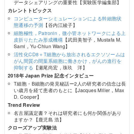
データシェアリングの重要性【実験医学編集部】
カレントトピックス
コンピューターシミュレーションによる幹細胞状
態遷移の予測
【谷内江綾子】
細胞極性，Patronin，微小管ネットワークによる上
皮折りたたみ形成機構
【武田美智子，Mustafa M.
Sami，Yu-Chiun Wang】
活性化CD8＋T細胞から放出されるエクソソームは
がん間質の間葉系細胞に働きかけ，がんの進行を
抑制する
【瀬尾尚宏，珠玖 洋】
2018年 Japan Prize 記念インタビュー
T細胞・B細胞の発見秘話ー2人の研究者の信念は長
い歳月を経て患者のもとに【Jacques Miller，Max
D. Cooper】
Trend Review
名古屋議定書？それは研究者にも何か関係があり
ますか？【鹿児島 浩】
クローズアップ実験法