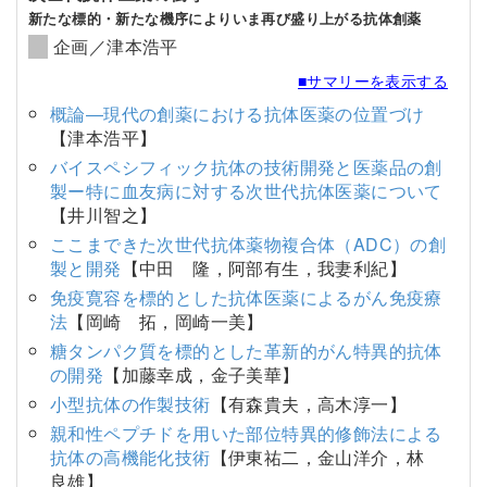
新たな標的・新たな機序によりいま再び盛り上がる抗体創薬
企画／津本浩平
■サマリーを表示する
概論―現代の創薬における抗体医薬の位置づけ
【津本浩平】
バイスペシフィック抗体の技術開発と医薬品の創
製ー特に血友病に対する次世代抗体医薬について
【井川智之】
ここまできた次世代抗体薬物複合体（ADC）の創
製と開発
【中田 隆，阿部有生，我妻利紀】
免疫寛容を標的とした抗体医薬によるがん免疫療
法
【岡崎 拓，岡崎一美】
糖タンパク質を標的とした革新的がん特異的抗体
の開発
【加藤幸成，金子美華】
小型抗体の作製技術
【有森貴夫，高木淳一】
親和性ペプチドを用いた部位特異的修飾法による
抗体の高機能化技術
【伊東祐二，金山洋介，林
良雄】