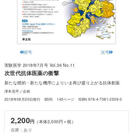
前号
次号
実験医学 2018年7月号 Vol.36 No.11
次世代抗体医薬の衝撃
新たな標的・新たな機序によりいま再び盛り上がる抗体創薬
津本浩平／企画
2018年06月20日発行
B5判
145ページ
ISBN 978-4-7581-2509-3
2,200
円
（本体2,000円＋税）
在庫：あり