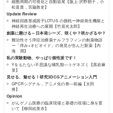
細胞周期の可視化と自動追尾【阪上-沢野朝子，小
松直貴，宮脇敦史】
Update Review
神経回路形成因子LOTUS の挑戦ー神経発生機能と
神経再生治療への展開【竹居光太郎】
創薬に懸ける～日本発シーズ、咲くや？咲かざるや？
難治性そう痒症治療薬ナルフラフィンの創薬物語
ー「痒み×オピオイド」の発見が生んだ新薬【内
海 潤】
私の実験動物、やっぱり個性派です！
Yをもたない不思議な哺乳類―トゲネズミ【黒岩麻
里】
見せる、魅せる！研究3DCGアニメーション入門
GPCRシグナル，アニメ化の巻―前編【太田
将】
Opinion
がんゲノム医療の臨床現場と基礎の現場に身を置
いて【柳田絵美衣】