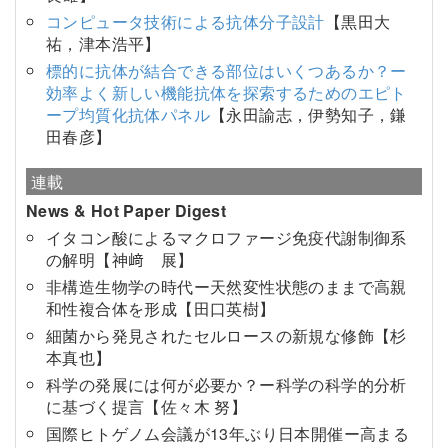
コンピュータ技術による抗体分子設計
【黒田大
祐，津本浩平】
標的に抗体が結合できる部位はいくつあるか？ー
効率よく新しい機能抗体を探索するためのエピト
ープ均質化抗体パネル
【永田諭志，伊勢知子，鎌
田春彦】
連載
News & Hot Paper Digest
イタコン酸によるマクロファージ免疫代謝制御系
の解明【神﨑 展】
非構造生物学の時代ー天然変性状態のままで高親
和性複合体を形成【田口英樹】
細菌から発見されたセルロースの新規な修飾【杉
本真也】
科学の発展には何が必要か？ー科学の科学的分析
に基づく提言【佐々木 努】
国際ヒトゲノム会議が13年ぶり日本開催ー高まる