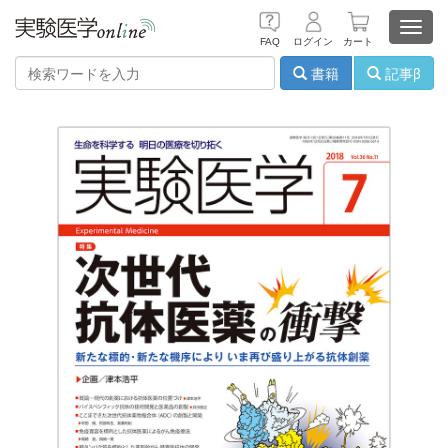
Toggl
FAQ
ログイン
カート
navig
書籍
記事β