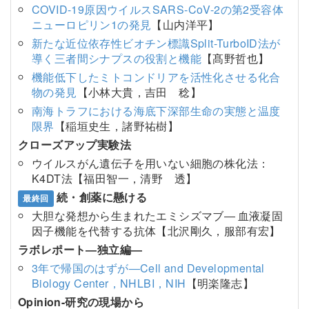
COVID-19原因ウイルスSARS-CoV-2の第2受容体
ニューロピリン1の発見
【山内洋平】
新たな近位依存性ビオチン標識Split-TurboID法が
導く三者間シナプスの役割と機能
【髙野哲也】
機能低下したミトコンドリアを活性化させる化合
物の発見
【小林大貴，吉田 稔】
南海トラフにおける海底下深部生命の実態と温度
限界
【稲垣史生，諸野祐樹】
クローズアップ実験法
ウイルスがん遺伝子を用いない細胞の株化法：
K4DT法【福田智一，清野 透】
続・創薬に懸ける
最終回
大胆な発想から生まれたエミシズマブ― 血液凝固
因子機能を代替する抗体【北沢剛久，服部有宏】
ラボレポート―独立編―
3年で帰国のはずが―Cell and Developmental
Biology Center，NHLBI，NIH
【明楽隆志】
Opinion-研究の現場から