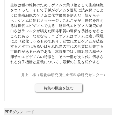
生物は種の維持のため，ゲノムの乗り物として生殖細胞
をつくった．そして子孫がゲノムを適切に読み解けるよ
うに生殖細胞のゲノムに化学修飾を刻んだ．親から子
へ，ゲノムに刻むメッセージ．これこそが，世代を超え
る経世代エピゲノムである．経世代エピゲノム研究の面
白さはラマルクが唱えた獲得形質の遺伝を彷彿させると
ころにある．なぜなら，エピゲノムはゲノムと違い環境
により変化しうるものであり，経世代エピゲノムが破綻
すると次世代あるいはそれ以降の世代の形質に影響する
可能性があるためである．本特集では，哺乳類の精子と
卵子のエピゲノムの特徴と，その一部が次世代に伝承さ
れる分子機構と意義について，最新の知見を紹介する．
…
井上 梓（理化学研究所生命医科学研究センター）
特集の概論を読む
PDFダウンロード