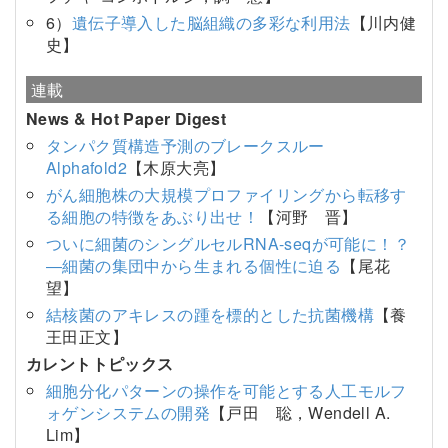
6）
遺伝子導入した脳組織の多彩な利用法
【川内健
史】
連載
News & Hot Paper Digest
タンパク質構造予測のブレークスルー
Alphafold2
【木原大亮】
がん細胞株の大規模プロファイリングから転移す
る細胞の特徴をあぶり出せ！
【河野 晋】
ついに細菌のシングルセルRNA-seqが可能に！？
―細菌の集団中から生まれる個性に迫る
【尾花
望】
結核菌のアキレスの踵を標的とした抗菌機構
【養
王田正文】
カレントトピックス
細胞分化パターンの操作を可能とする人工モルフ
ォゲンシステムの開発
【戸田 聡，Wendell A.
Lim】