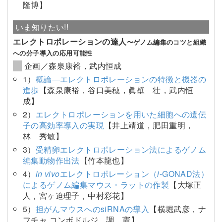
隆博】
いま知りたい!!
エレクトロポレーションの達人
〜ゲノム編集のコツと組織
への分子導入の応用可能性
企画／森泉康裕，武内恒成
1）
概論―エレクトロポレーションの特徴と機器の
進歩
【森泉康裕，谷口美穂，眞壁 壮，武内恒
成】
2）
エレクトロポレーションを用いた細胞への遺伝
子の高効率導入の実現
【井上靖道，肥田重明，
林 秀敏】
3）
受精卵エレクトロポレーション法によるゲノム
編集動物作出法
【竹本龍也】
4）
in vivo
エレクトロポレーション（
i
-GONAD法）
によるゲノム編集マウス・ラットの作製
【大塚正
人，宮ヶ迫理子，中村彩花】
5）
担がんマウスへのsiRNAの導入
【横堀武彦，ナ
フチャ コンボドルジ，調 憲】