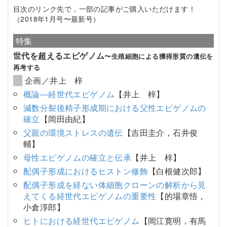
目次のリンク先で，一部の記事がご購入いただけます！
（2018年1月号〜最新号）
特集
世代を超えるエピゲノム
〜生殖細胞による獲得形質の遺伝を
再考する
企画／井上 梓
概論―経世代エピゲノム
【井上 梓】
減数分裂後精子形成期における父性エピゲノムの
確立
【岡田由紀】
父親の環境ストレスの遺伝
【吉田圭介，石井俊
輔】
母性エピゲノムの確立と伝承
【井上 梓】
配偶子形成におけるヒストン修飾
【白根健次郎】
配偶子形成を経ない体細胞クローンの解析から見
えてくる経世代エピゲノムの重要性
【的場章悟，
小倉淳郎】
ヒトにおける経世代エピゲノム
【岡江寛明，有馬