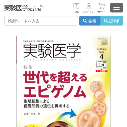
Toggl
FAQ
ログイン
カート
navig
書籍
記事β