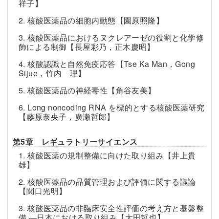
祥子】
2. 核酸医薬品の細胞内動態【園原照隆】
3. 核酸医薬品におけるヌクレアーゼの役割と化学修
飾による制御【長屋彩乃，正木慶昭】
4. 核酸認識と自然免疫応答【Tse Ka Man，Gong
Sijue，竹内 理】
5. 核酸医薬品の神経毒性【角谷友美】
6. Long noncoding RNA を標的とする核酸医薬研究
【藤原奈央子，廣瀬哲郎】
第5章 レギュラトリーサイエンス
1. 核酸医薬の規制整備に向けた取り組み【井上貴
雄】
2. 核酸医薬品の品質管理および評価に関する議論
【関口光明】
3. 核酸医薬品の非臨床安全性評価の考え方と基盤整
備 ―日本における取り組み【太田哲也】