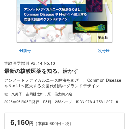
前号
次号
実験医学増刊 Vol.44 No.10
最新の核酸医薬を知る、活かす
アンメットメディカルニーズ解決をめざし、Common Disease
やN-of-1へ拡大する次世代創薬のグランドデザイン
程 久美子，吉岡耕太郎，原 倫太朗／編
2026年06月05日発行
B5判
258ページ
ISBN 978-4-7581-2971-8
6,160
円
（本体5,600円＋税）