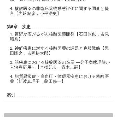
4. 核酸医薬の非臨床薬物動態評価に関する調査と提
言【岩﨑紀彦，小平浩史】
第6章 疾患
1. 裾野が広がるがん核酸医薬開発【石田敦也，吉見
昭秀】
2. 神経疾患に対する核酸医薬の課題と克服戦略【黒
田隆之，吉岡耕太郎】
3. 筋疾患における核酸医薬の進展
―
分子病態理解か
ら治療応用へ【本橋紀夫，青木吉嗣】
4. 脂質異常症・高血圧・循環器疾患における核酸医
薬【斯波真理子，藤田修一】
索引