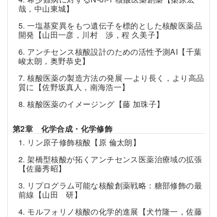
哉，中山東城】
5. 一塩基変異をもつ遺伝子を標的とした核酸医薬品
開発【山田一彦，川村 渉，程 久美子】
6. アンチセンス核酸設計のための活性予測AI【千葉
峻太朗，奥野恭史】
7. 核酸医薬の製造方法の発展
―
より長く，より高品
質に【佐野坂真人，南海浩一】
8. 核酸医薬のイメージング【藤 加珠子】
第2章 化学合成・化学修飾
1. リン原子修飾核酸【原 倫太朗】
2. 架橋型核酸が拓くアンチセンス医薬治療域の拡張
【佐藤秀昭】
3. リプログラム可能な核酸創薬戦略：糖部修飾の最
前線【山田 研】
4. モルフォリノ核酸の化学的進展【犬竹隆一，佐藤