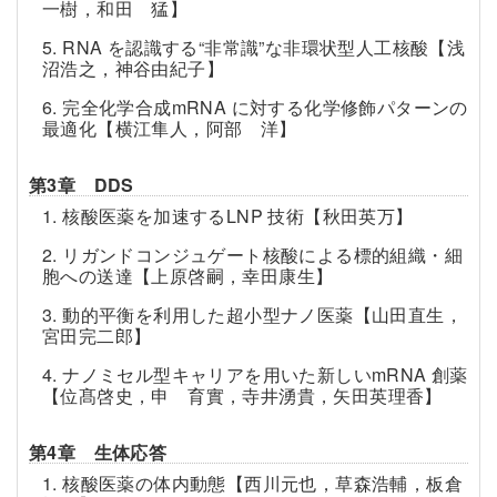
一樹，和田 猛】
5. RNA を認識する“非常識”な非環状型人工核酸【浅
沼浩之，神谷由紀子】
6. 完全化学合成mRNA に対する化学修飾パターンの
最適化【横江隼人，阿部 洋】
第3章 DDS
1. 核酸医薬を加速するLNP 技術【秋田英万】
2. リガンドコンジュゲート核酸による標的組織・細
胞への送達【上原啓嗣，幸田康生】
3. 動的平衡を利用した超小型ナノ医薬【山田直生，
宮田完二郎】
4. ナノミセル型キャリアを用いた新しいmRNA 創薬
【位髙啓史，申 育實，寺井湧貴，矢田英理香】
第4章 生体応答
1. 核酸医薬の体内動態【西川元也，草森浩輔，板倉