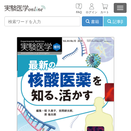
Toggl
FAQ
ログイン
カート
navig
書籍
記事β