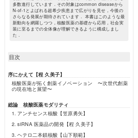
多数進行しています．その対象はcommon diseaseから
N-of-1とよばれる超希少疾患まで広がりを見せ，今後の
さらなる発展が期待されています． 本書はこのような最
新動向を網羅しつつ，核酸医薬の基礎から応用，社会実
装に至るまでの全体像が理解できるように構成しまし
た．
目次
序にかえて【程 久美子】
核酸医薬が拓く創薬イノベーション 〜次世代創薬
の現在地と展望〜
総論 核酸医薬モダリティ
1. アンチセンス核酸【笠原勇矢】
2. siRNA 医薬品の開発【程 久美子】
3. ヘテロ二本鎖核酸【山下順範】