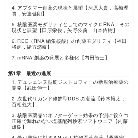
4. アプタマー創薬の現状と展望【河原大貴，高橋理
貴，安達健朗】
5. 核酸医薬モダリティとしてのマイクロRNA：その
現状と展望【田原栄俊，矢野公義，山本佑樹】
6. REO（RNA 編集核酸）の創薬モダリティ【福田
将虎，緒方悠岐】
7. mRNA 創薬の発展と多様化【内田智士】
第1章 最近の進展
1. デュシェンヌ型筋ジストロフィーの新規治療薬の
開発【武田伸一】
2. 次世代リガンド修飾型DDS の潮流【鈴木裕太，
百相義大】
3. 核酸医薬品のオフターゲット効果の予測に役立つ
正確で漏れのない塩基配列検索ソフトウェア【内藤
雄樹】
4. 希少難病に対するN-of-1 核酸医薬創薬【桑原宏