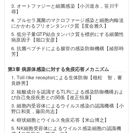
3. オートファジーと細菌感染【小川道永，笹川千
尋】
4. ブルセラ属菌のマクロファージ感染と細胞内輸送
にかかわるプリオンタンパク質【度会雅久】
5. 低分子量GTP結合タンパク質を標的にする細菌性
病原因子【堀口安彦】
6. 抗菌ペプチドによる腸管の感染防御機構【綾部時
芳】
第3章 病原体感染に対する免疫応答メカニズム
1. Toll-like receptorによる生体防御【植松 智，審
良静男】
2. 核酸成分を認識するTLRによる感染防御機構およ
び自己免疫疾患との関係【改正恒康】
3. 細胞内受容体によるウイルス感染の認識機構【小
野口和英，藤田尚志】
4. 樹状細胞とウイルス免疫応答【米山博之】
5. NK細胞受容体によるウイルス感染細胞の認識機