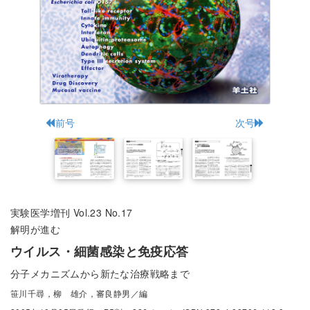
前号
次号
実験医学増刊 Vol.23 No.17
解明が進む
ウイルス・細菌感染と免疫応答
分子メカニズムから新たな治療戦略まで
笹川千尋，柳 雄介，審良静男／編