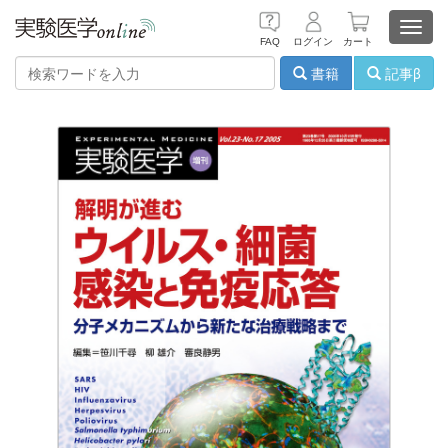
Toggl
FAQ
ログイン
カート
navig
書籍
記事β