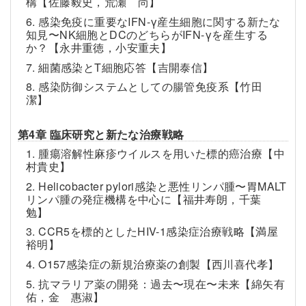
構【佐藤毅史，荒瀬 尚】
6. 感染免疫に重要なIFN-γ産生細胞に関する新たな
知見〜NK細胞とDCのどちらがIFN-γを産生する
か？【永井重徳，小安重夫】
7. 細菌感染とT細胞応答【吉開泰信】
8. 感染防御システムとしての腸管免疫系【竹田
潔】
第4章 臨床研究と新たな治療戦略
1. 腫瘍溶解性麻疹ウイルスを用いた標的癌治療【中
村貴史】
2. Helicobacter pylori感染と悪性リンパ腫〜胃MALT
リンパ腫の発症機構を中心に【福井寿朗，千葉
勉】
3. CCR5を標的としたHIV-1感染症治療戦略【満屋
裕明】
4. O157感染症の新規治療薬の創製【西川喜代孝】
5. 抗マラリア薬の開発：過去〜現在〜未来【綿矢有
佑，金 惠淑】