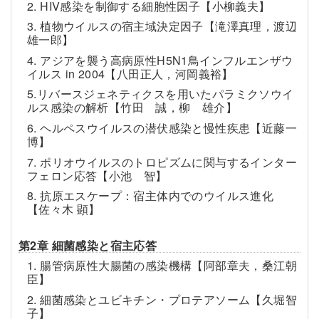
2. HIV感染を制御する細胞性因子【小柳義夫】
3. 植物ウイルスの宿主域決定因子【滝澤真理，渡辺
雄一郎】
4. アジアを襲う高病原性H5N1鳥インフルエンザウ
イルス in 2004【八田正人，河岡義裕】
5.リバースジェネティクスを用いたパラミクソウイ
ルス感染の解析【竹田 誠，柳 雄介】
6. ヘルペスウイルスの潜伏感染と慢性疾患【近藤一
博】
7. ポリオウイルスのトロピズムに関与するインター
フェロン応答【小池 智】
8. 抗原エスケープ：宿主体内でのウイルス進化
【佐々木 顕】
第2章 細菌感染と宿主応答
1. 腸管病原性大腸菌の感染機構【阿部章夫，桑江朝
臣】
2. 細菌感染とユビキチン・プロテアソーム【久堀智
子】