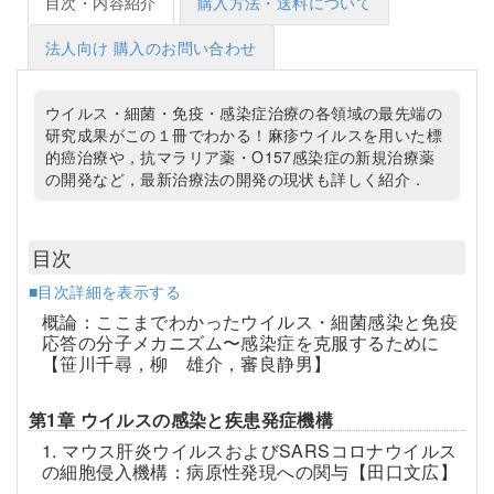
目次・内容紹介
購入方法・送料について
法人向け 購入のお問い合わせ
ウイルス・細菌・免疫・感染症治療の各領域の最先端の
研究成果がこの１冊でわかる！麻疹ウイルスを用いた標
的癌治療や，抗マラリア薬・O157感染症の新規治療薬
の開発など，最新治療法の開発の現状も詳しく紹介．
目次
■目次詳細を表示する
概論：ここまでわかったウイルス・細菌感染と免疫
応答の分子メカニズム〜感染症を克服するために
【笹川千尋，柳 雄介，審良静男】
第1章 ウイルスの感染と疾患発症機構
1. マウス肝炎ウイルスおよびSARSコロナウイルス
の細胞侵入機構：病原性発現への関与【田口文広】