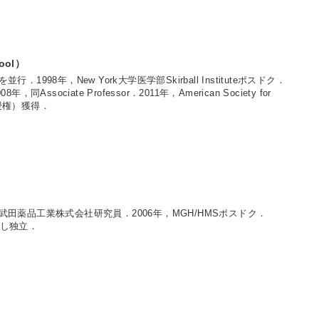
hool）
98年，New York大学医学部Skirball Instituteポスドク．
8年，同Associate Professor．2011年，American Society for
久教授権）獲得．
田薬品工業株式会社研究員．2006年，MGH/HMSポスドク．
獲得し独立．