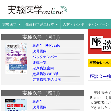
実験医学
生命科学系単行本
人材・シンポ・キャンペーン
実験医学
（月刊）
最新号
Puzzle
次号案内
バックナンバー
連載一覧
座談会につい
定期購読案内
定期購読WEB版
座談会─独立
定期購読申込状況
実験医学
（増刊）
実験医学では
Boston
最新号
人研究者に
次号案内
だきました