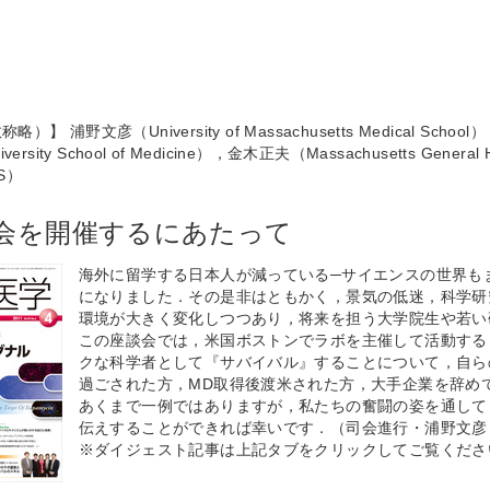
】 浦野文彦（University of Massachusetts Medical School
iversity School of Medicine），金木正夫（Massachusetts Gener
MS）
会を開催するにあたって
海外に留学する日本人が減っている─サイエンスの世界も
になりました．その是非はともかく，景気の低迷，科学研
環境が大きく変化しつつあり，将来を担う大学院生や若い
この座談会では，米国ボストンでラボを主催して活動する
クな科学者として『サバイバル』することについて，自ら
過ごされた方，MD取得後渡米された方，大手企業を辞め
あくまで一例ではありますが，私たちの奮闘の姿を通して
伝えすることができれば幸いです．（司会進行・浦野文彦
※ダイジェスト記事は上記タブをクリックしてご覧くださ