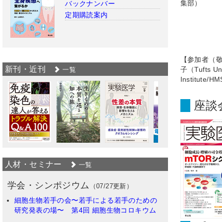
集部）
バックナンバー
定期購読案内
【参加者（敬称略）
新刊・近刊
子（Tufts Un
一覧
Institute/H
座談
人材・セミナー
一覧
学会・シンポジウム
（07/27更新）
細胞生物若手の会〜若手による若手のための
研究発表の場〜 第4回 細胞生物コロキウム