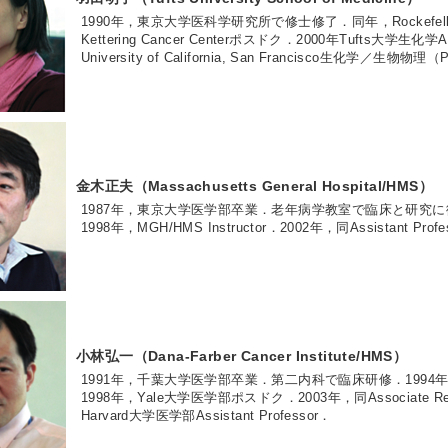
1990年，東京大学医科学研究所で修士修了．同年，Rockefeller
Kettering Cancer Centerポスドク．2000年Tufts大学生化学Ass
University of California, San Francisco生化学／生物物
金木正夫（Massachusetts General Hospital/HMS）
1987年，東京大学医学部卒業．老年病学教室で臨床と研究に従事．1995年
1998年，MGH/HMS Instructor．2002年，同Assistant Profe
小林弘一（Dana-Farber Cancer Institute/HMS）
1991年，千葉大学医学部卒業．第二内科で臨床研修．199
1998年，Yale大学医学部ポスドク．2003年，同Associate Research
Harvard大学医学部Assistant Professor．