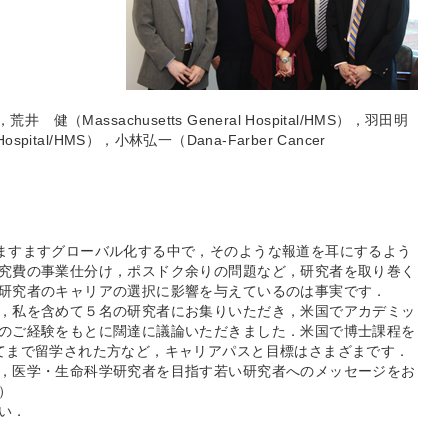
），荒井 健（Massachusetts General Hospital/HMS），羽田明
al Hospital/HMS），小林弘一（Dana-Farber Cancer
ますますグローバル化する中で，そのような報道を耳にするよう
究費の事業仕分け，ポスドク余りの問題など，研究者を取り巻く
研究者のキャリアの選択に影響を与えているのは事実です．
，私を含めて５名の研究者にお集りいただき，米国でアカデミッ
のご経験をもとに闊達に議論いただきました．米国で博士課程を
てまで留学された方など，キャリアパスと目標はさまざまです．
，医学・生命科学研究者を目指す若い研究者へのメッセージをお
）
い．