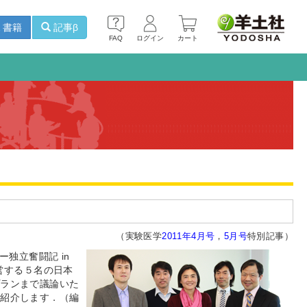
書籍
記事β
FAQ
ログイン
カート
（実験医学
2011年4月号
，
5月号
特別記事）
独立奮闘記 in
運営する５名の日本
プランまで議論いた
ご紹介します．（編