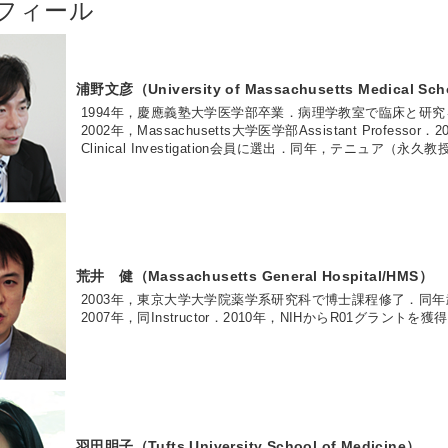
フィール
浦野文彦（University of Massachusetts Medical Sc
1994年，慶應義塾大学医学部卒業．病理学教室で臨床と研究を並行．19
2002年，Massachusetts大学医学部Assistant Professor．200
Clinical Investigation会員に選出．同年，テニュア（永
荒井 健（Massachusetts General Hospital/HMS）
2003年，東京大学大学院薬学系研究科で博士課程修了．同年武
2007年，同Instructor．2010年，NIHからR01グラントを
羽田明子（Tufts University School of Medicine）