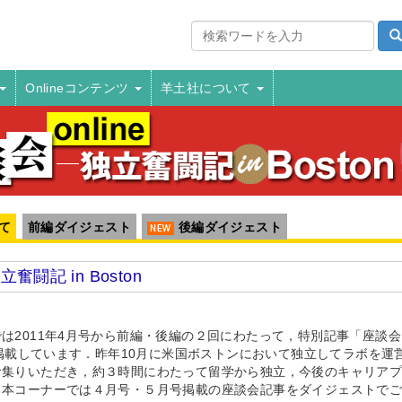
Onlineコンテンツ
羊土社について
て
前編ダイジェスト
後編ダイジェスト
奮闘記 in Boston
2011年4月号から前編・後編の２回にわたって，特別記事「座談会ー
」を掲載しています．昨年10月に米国ボストンにおいて独立してラボを
お集りいただき，約３時間にわたって留学から独立，今後のキャリア
．本コーナーでは４月号・５月号掲載の座談会記事をダイジェストで