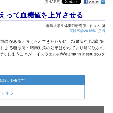
[SHARE]
かえって血糖値を上昇させる
群馬大学生体調節研究所 佐々木 努
実験医学2015年1月号
す効果があると考えられてきたために，糖尿病や肥満対策
料による糖尿病・肥満対策の効果はかねてより疑問視され
うことが，イスラエルのWeizmann Instituteのグ
登録が必要です．
インする