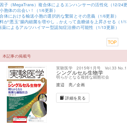
因子（MegaTrans）複合体によるエンハンサーの活性化（12/24
小胞体の出会い！（1/6更新）
合体における輸送小胞の選択的な繫留とその意義（1/6更新）
料が“悪玉”腸内細菌を増やし，かえって血糖値を上昇させる（1/1
病薬によるアルツハイマー型認知症治療の可能性（1/13更新）
TOP
本記事の掲載号
実験医学 2015年1月号 Vol.33 No.1
シングルセル生物学
明らかとなる複雑な細胞社会
渡辺 亮／企画
詳細を見る