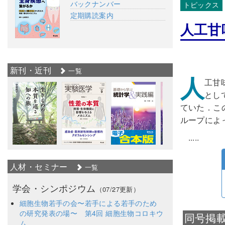
バックナンバー
トピックス
定期購読案内
人工甘
新刊・近刊
一覧
人
工甘
とし
ていた．この
ループによ
.....
人材・セミナー
一覧
学会・シンポジウム
（07/27更新）
細胞生物若手の会〜若手による若手のため
の研究発表の場〜 第4回 細胞生物コロキウ
同号掲
ム