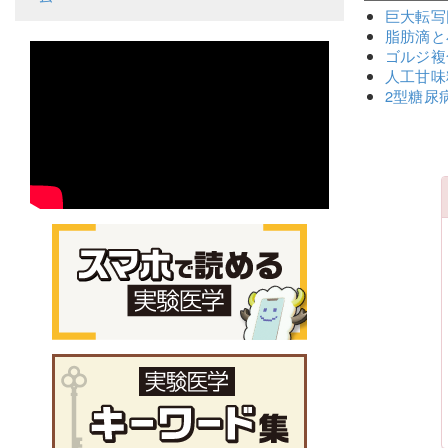
巨大転写
脂肪滴と
ゴルジ複
人工甘味
2型糖尿