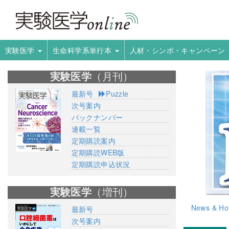
実験医学
生命科学系単行本
人材・シンポ・キャンペーン
実験医学
（月刊）
最新号
Puzzle
次号案内
バックナンバー
連載一覧
定期購読案内
定期購読WEB版
定期購読申込状況
実験医学
（増刊）
News & Hot
最新号
次号案内