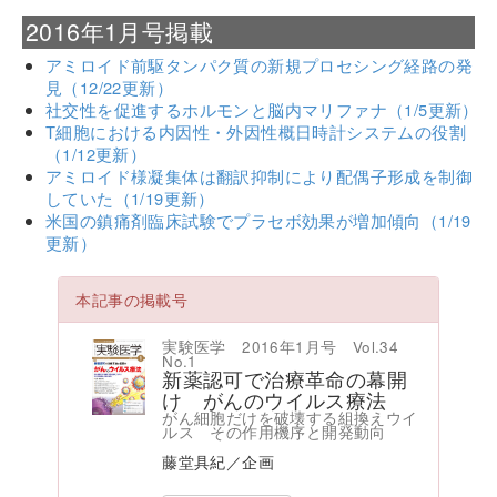
2016年1月号掲載
アミロイド前駆タンパク質の新規プロセシング経路の発
見（12/22更新）
社交性を促進するホルモンと脳内マリファナ（1/5更新）
T細胞における内因性・外因性概日時計システムの役割
（1/12更新）
アミロイド様凝集体は翻訳抑制により配偶子形成を制御
していた（1/19更新）
米国の鎮痛剤臨床試験でプラセボ効果が増加傾向（1/19
更新）
本記事の掲載号
実験医学 2016年1月号 Vol.34
No.1
新薬認可で治療革命の幕開
け がんのウイルス療法
がん細胞だけを破壊する組換えウイ
ルス その作用機序と開発動向
藤堂具紀／企画