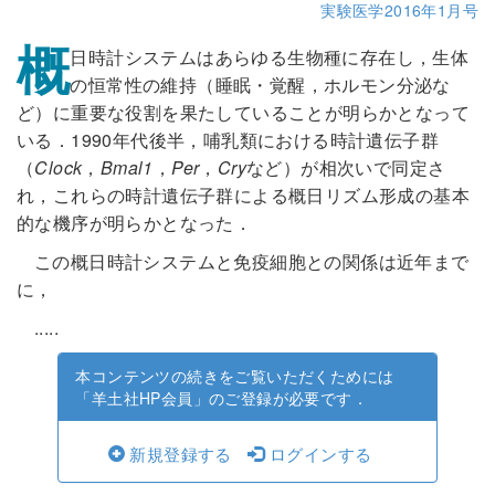
実験医学2016年1月号
概
日時計システムはあらゆる生物種に存在し，生体
の恒常性の維持（睡眠・覚醒，ホルモン分泌な
ど）に重要な役割を果たしていることが明らかとなって
いる．1990年代後半，哺乳類における時計遺伝子群
（
Clock
，
Bmal1
，
Per
，
Cry
など）が相次いで同定さ
れ，これらの時計遺伝子群による概日リズム形成の基本
的な機序が明らかとなった．
この概日時計システムと免疫細胞との関係は近年まで
に，
.....
本コンテンツの続きをご覧いただくためには
「羊土社HP会員」のご登録が必要です．
新規登録する
ログインする