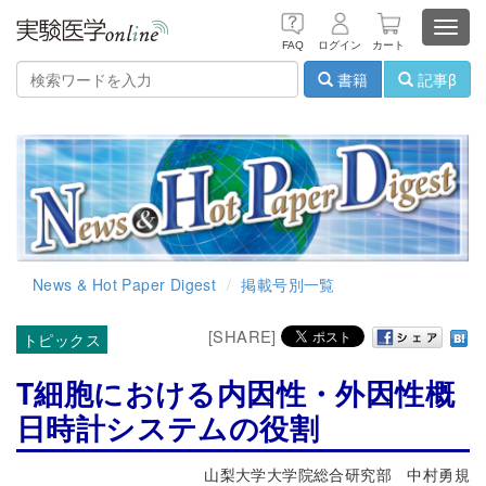
Toggl
FAQ
ログイン
カート
navig
書籍
記事β
News & Hot Paper Digest
掲載号別一覧
[SHARE]
トピックス
T細胞における内因性・外因性概
日時計システムの役割
山梨大学大学院総合研究部 中村勇規