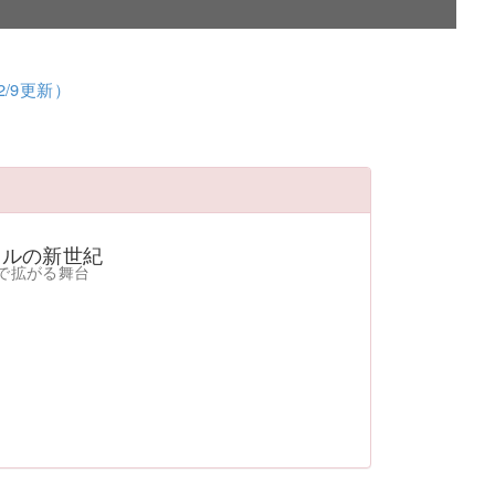
/9更新）
グナルの新世紀
で拡がる舞台