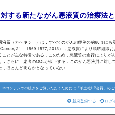
4に対する新たながん悪液質の治療法
液質（カへキシー）は，すべてのがんの症例の約80％にも及ぶと見積もら
e Cancer, 21： 1569-1577, 2013），悪液質に
くことが主な特徴である．このため，悪液質の進行によりが
り，さらに，患者のQOLが低下する．このがん悪液質に対し
は，ほとんど明らかとなっていない．
本コンテンツの続きをご覧いただくためには「羊土社HP会員」のご
新規登録する
ログ