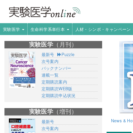
実験医学
生命科学系単行本
人材・シンポ・キャンペーン
実験医学
（月刊）
最新号
Puzzle
次号案内
バックナンバー
連載一覧
定期購読案内
定期購読WEB版
定期購読申込状況
実験医学
（増刊）
News & Hot
最新号
次号案内