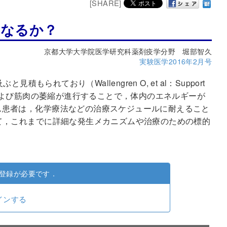
[SHARE]
となるか？
京都大学大学院医学研究科薬剤疫学分野 堀部智久
実験医学2016年2月号
れており（Wallengren O, et al：Support
より脂肪組織および筋肉の萎縮が進行することで，体内のエネルギーが
ん患者は，化学療法などの治療スケジュールに耐えること
て，これまでに詳細な発生メカニズムや治療のための標的
登録が必要です．
インする