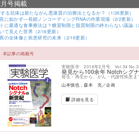
年2月号掲載
に対する抗体は新たながん悪液質の治療法となるか？（1/26更新）
見に如かず―長鎖ノンコーディングRNAの作業現場（2/2更新）
トに最適な食事療法は？糖質制限と脂質制限の終わらない議論（2
いて見えた世界（2/16更新）
異の全体像と疾患研究の未来（2/16更新）
本記事の掲載号
実験医学 2016年2月号 Vol.34 No.3
発見から100余年 Notchシ
発生・再生から、がん・代謝性疾患ま
山本慎也，森本 充／企画
詳細を見る