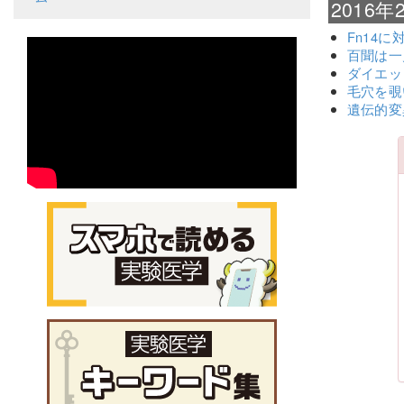
2016
Fn14
百聞は一
ダイエッ
毛穴を覗
遺伝的変