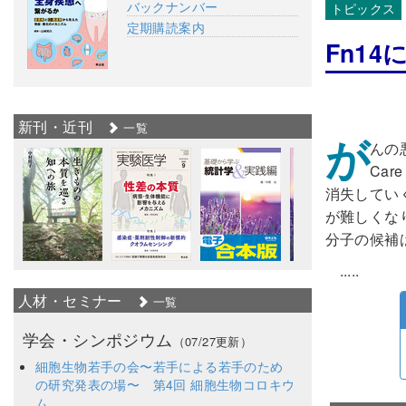
バックナンバー
トピックス
定期購読案内
Fn1
新刊・近刊
一覧
が
んの悪
Car
消失してい
が難しくな
分子の候補
.....
人材・セミナー
一覧
学会・シンポジウム
（07/27更新）
細胞生物若手の会〜若手による若手のため
の研究発表の場〜 第4回 細胞生物コロキウ
ム