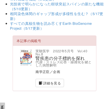
光技術で明らかになった樹状突起スパインの新たな機能
（5/10更新）
相同染色体間のギャップ形成が多様性を生む？（5/17更
新）
すべての真核生物を読み尽くすEarth BioGenome
Project（5/17更新）
本記事の掲載号
実験医学 2022年5月号 Vol.40
No.8
腎疾患の分子標的を探れ
代謝・ストレス応答・線維化を鍵と
した病態解明
南学正臣／企画
詳細を見る