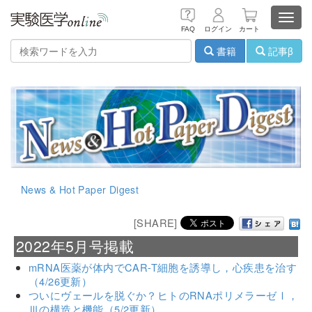
Toggl
FAQ
ログイン
カート
navig
書籍
記事β
News & Hot Paper Digest
[SHARE]
2022年5月号掲載
mRNA医薬が体内でCAR-T細胞を誘導し，心疾患を治す
（4/26更新）
ついにヴェールを脱ぐか？ヒトのRNAポリメラーゼⅠ，
Ⅲの構造と機能（5/2更新）