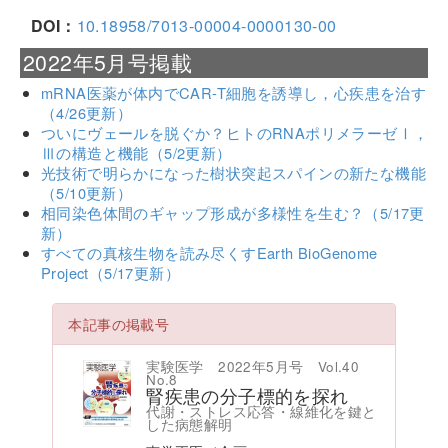
DOI：
10.18958/7013-00004-0000130-00
2022年5月号掲載
mRNA医薬が体内でCAR-T細胞を誘導し，心疾患を治す
（4/26更新）
ついにヴェールを脱ぐか？ヒトのRNAポリメラーゼⅠ，
Ⅲの構造と機能（5/2更新）
光技術で明らかになった樹状突起スパインの新たな機能
（5/10更新）
相同染色体間のギャップ形成が多様性を生む？（5/17更
新）
すべての真核生物を読み尽くすEarth BioGenome
Project（5/17更新）
本記事の掲載号
実験医学 2022年5月号 Vol.40
No.8
腎疾患の分子標的を探れ
代謝・ストレス応答・線維化を鍵と
した病態解明