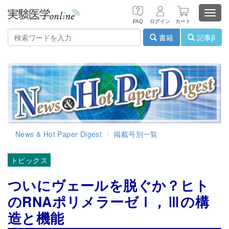
Toggl
FAQ
ログイン
カート
navig
書籍
記事β
News & Hot Paper Digest
掲載号別一覧
トピックス
ついにヴェールを脱ぐか？ヒト
のRNAポリメラーゼⅠ，Ⅲの構
造と機能