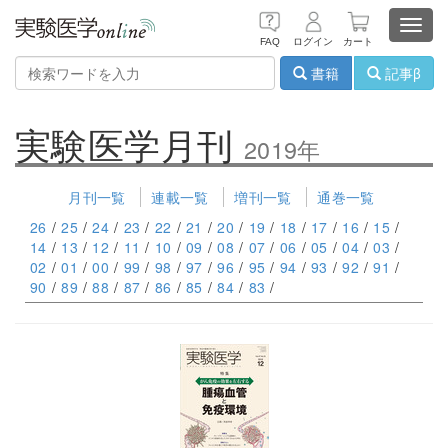
Toggl
FAQ
ログイン
カート
navig
書籍
記事β
実験医学月刊
2019年
月刊一覧
連載一覧
増刊一覧
通巻一覧
26
/
25
/
24
/
23
/
22
/
21
/
20
/
19
/
18
/
17
/
16
/
15
/
14
/
13
/
12
/
11
/
10
/
09
/
08
/
07
/
06
/
05
/
04
/
03
/
02
/
01
/
00
/
99
/
98
/
97
/
96
/
95
/
94
/
93
/
92
/
91
/
90
/
89
/
88
/
87
/
86
/
85
/
84
/
83
/