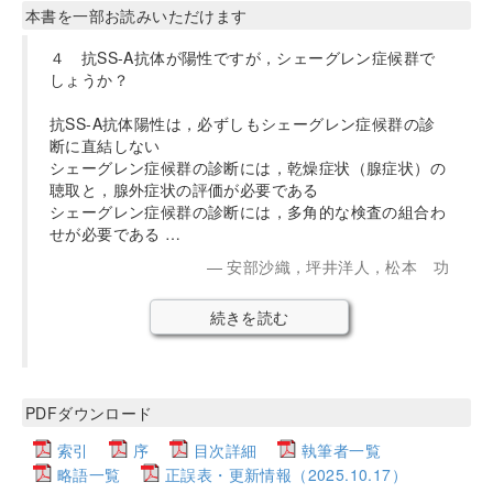
本書を一部お読みいただけます
４ 抗SS-A抗体が陽性ですが，シェーグレン症候群で
しょうか？
抗SS-A抗体陽性は，必ずしもシェーグレン症候群の診
断に直結しない
シェーグレン症候群の診断には，乾燥症状（腺症状）の
聴取と，腺外症状の評価が必要である
シェーグレン症候群の診断には，多角的な検査の組合わ
せが必要である …
安部沙織，坪井洋人，松本 功
続きを読む
PDFダウンロード
索引
序
目次詳細
執筆者一覧
略語一覧
正誤表・更新情報（2025.10.17）