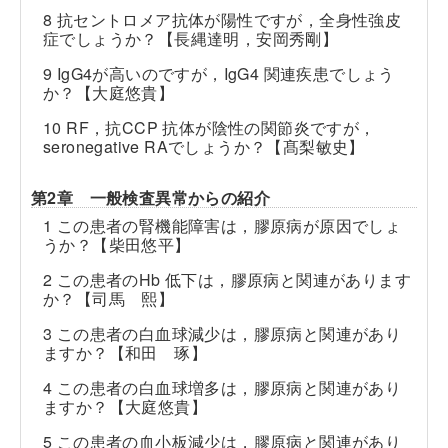
8 抗セントロメア抗体が陽性ですが，全身性強皮
症でしょうか？【長縄達明，安岡秀剛】
9 IgG4が高いのですが，IgG4 関連疾患でしょう
か？【大庭悠貴】
10 RF，抗CCP 抗体が陰性の関節炎ですが，
seronegative RAでしょうか？【髙梨敏史】
第2章 一般検査異常からの紹介
1 この患者の腎機能障害は，膠原病が原因でしょ
うか？【柴田悠平】
2 この患者のHb 低下は，膠原病と関連があります
か？【司馬 熙】
3 この患者の白血球減少は，膠原病と関連があり
ますか？【和田 琢】
4 この患者の白血球増多は，膠原病と関連があり
ますか？【大庭悠貴】
5 この患者の血小板減少は，膠原病と関連があり