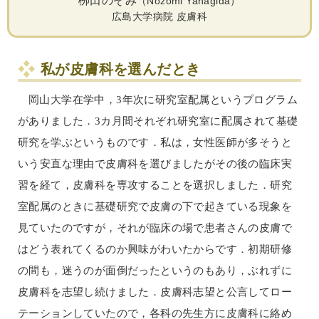
栁田のぞみ
（Nozomi Yanagida）
広島大学病院 皮膚科
私が皮膚科を選んだとき
岡山大学在学中，3年次に研究室配属というプログラム
がありました．3カ月間それぞれ研究室に配属されて基礎
研究を学ぶというものです．私は，女性医師が多そうと
いう安直な理由で皮膚科を選びましたがその後の臨床実
習を経て，皮膚科を専攻することを選択しました．研究
室配属のときに基礎研究で皮膚の下で起きている現象を
見ていたのですが，それが臨床の場で患者さんの皮膚で
はどう表れてくるのか興味がわいたからです．初期研修
の間も，迷うのが面倒だったというのもあり，ぶれずに
皮膚科を志望し続けました．皮膚科志望と公言してロー
テーションしていたので，各科の先生方に皮膚科に絡め