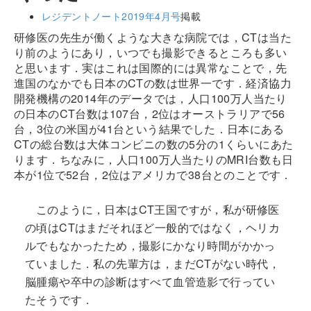
レジデントノート2019年4月号
掲載
研修医の先生が働くような大きな病院では，CTは当た
り前のようにあり，いつでも撮影できるところも多い
と思います．実はこれは国際的には異常なことで，先
進国のなかでも日本のCTの数は世界一です．経済協力
開発機構の2014年のデータでは，人口100万人当たり
の日本のCT台数は107台，2位はオーストラリアで56
台，3位の米国が41台という結果でした．日本にある
CTの総台数は大体コンビニの数の5分の1くらいにあた
ります．ちなみに，人口100万人当たりのMRI台数も日
本が1位で52台，2位はアメリカで38台とのことです．
このように，日本はCT王国ですが，私が研修医
の頃はCTはまだそれほど一般的ではなく，ヘリカ
ルでもなかったため，撮影にかなり時間がかかっ
ていました．私の先輩方は，まだCTがない時代，
脳腫瘍や卒中の診断はすべて血管造影で行ってい
たそうです．