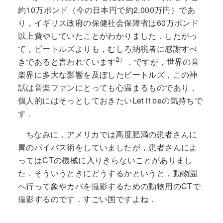
約10万ポンド（今の日本円で約2,000万円）であ
り，イギリス政府の保健社会保障省は60万ポンド
以上費やしていたことがわかりました．したがっ
て，ビートルズよりも，むしろ納税者に感謝すべ
2）
きであると言われています
．ですが，世界の音
楽界に多大な影響を及ぼしたビートルズ，この神
話は音楽ファンにとっても心温まるものであり，
個人的にはそっとしておきたいLet it beの気持ちで
す．
ちなみに，アメリカでは高度肥満の患者さんに
胃のバイパス術をしていましたが，患者さんによ
ってはCTの機械に入りきらないことがありまし
た．そういうときにどうするかというと，動物園
へ行って象やカバを撮影するための動物用のCTで
撮影するのです．すごい国ですよね．