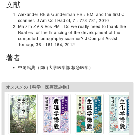
文献
Alexander RE & Gunderman RB：EMI and the first CT
scanner. J Am Coll Radiol, 7：778-781, 2010
Maizlin ZV & Vos PM：Do we really need to thank the
Beatles for the financing of the development of the
computed tomography scanner? J Comput Assist
Tomogr, 36：161-164, 2012
著者
中尾篤典（岡山大学医学部 救急医学）
オススメの【科学・医療読み物】