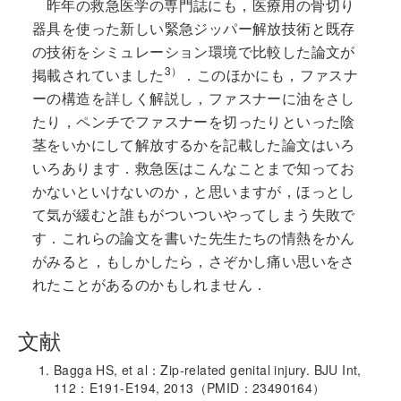
昨年の救急医学の専門誌にも，医療用の骨切り
器具を使った新しい緊急ジッパー解放技術と既存
の技術をシミュレーション環境で比較した論文が
3）
掲載されていました
．このほかにも，ファスナ
ーの構造を詳しく解説し，ファスナーに油をさし
たり，ペンチでファスナーを切ったりといった陰
茎をいかにして解放するかを記載した論文はいろ
いろあります．救急医はこんなことまで知ってお
かないといけないのか，と思いますが，ほっとし
て気が緩むと誰もがついついやってしまう失敗で
す．これらの論文を書いた先生たちの情熱をかん
がみると，もしかしたら，さぞかし痛い思いをさ
れたことがあるのかもしれません．
文献
Bagga HS, et al：Zip-related genital injury. BJU Int,
112：E191-E194, 2013（PMID：23490164）