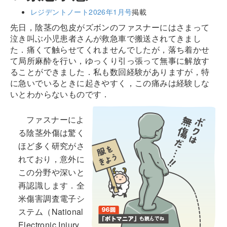
レジデントノート2026年1月号
掲載
先日，陰茎の包皮がズボンのファスナーにはさまって
泣き叫ぶ小児患者さんが救急車で搬送されてきまし
た．痛くて触らせてくれませんでしたが，落ち着かせ
て局所麻酔を行い，ゆっくり引っ張って無事に解放す
ることができました．私も数回経験がありますが，特
に急いでいるときに起きやすく，この痛みは経験しな
いとわからないものです．
ファスナーによ
る陰茎外傷は驚く
ほど多く研究がさ
れており，意外に
この分野や深いと
再認識します．全
米傷害調査電子シ
ステム（National
Electronic Injury