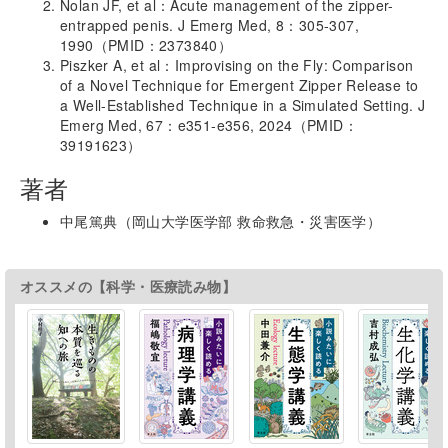
Nolan JF, et al：Acute management of the zipper-
entrapped penis. J Emerg Med, 8：305-307,
1990（PMID：2373840）
Piszker A, et al：Improvising on the Fly: Comparison
of a Novel Technique for Emergent Zipper Release to
a Well-Established Technique in a Simulated Setting. J
Emerg Med, 67：e351-e356, 2024（PMID：
39191623）
著者
中尾篤典（岡山大学医学部 救命救急・災害医学）
オススメの【科学・医療読み物】