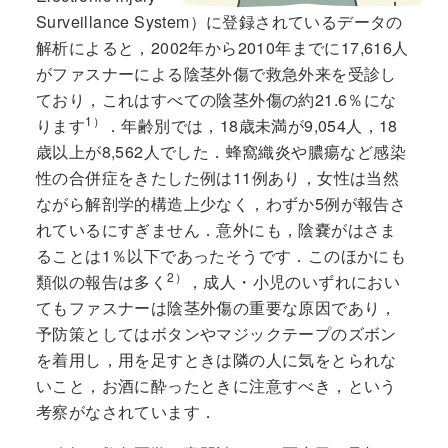
Surveillance System）に登録されているデータの
解析によると，2002年から2010年までに17,616人
がファスナーによる陰茎外傷で救急外来を受診し
ており，これはすべての陰茎外傷の約21.6％にな
1）
ります
．年齢別では，18歳未満が9,054人，18
歳以上が8,562人でした．蜂窩織炎や膿瘍など感染
性の合併症をきたした例は11例あり，女性は当然
ながら解剖学的構造上少なく，わずか5例が報告さ
れているにすぎません．意外にも，陰嚢がはさま
ることは1％以下であったそうです．このほかにも
2）
類似の報告は多く
，成人・小児のいずれにおい
てもファスナーは陰茎外傷の重要な原因であり，
予防策としてはボタンやマジックテープのズボン
を着用し，用を足すときは隣の人に気をとられな
いこと，お酒に酔ったときに注意すべき，という
考察がなされています．