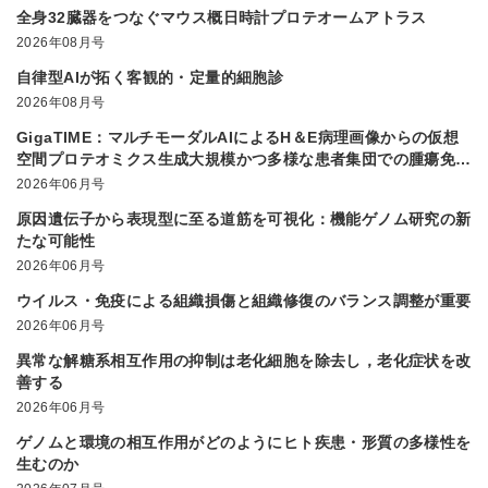
全身32臓器をつなぐマウス概日時計プロテオームアトラス
2026年08月号
自律型AIが拓く客観的・定量的細胞診
2026年08月号
GigaTIME：マルチモーダルAIによるH＆E病理画像からの仮想
空間プロテオミクス生成大規模かつ多様な患者集団での腫瘍免疫
微小環境解析を実現
2026年06月号
原因遺伝子から表現型に至る道筋を可視化：機能ゲノム研究の新
たな可能性
2026年06月号
ウイルス・免疫による組織損傷と組織修復のバランス調整が重要
2026年06月号
異常な解糖系相互作用の抑制は老化細胞を除去し，老化症状を改
善する
2026年06月号
ゲノムと環境の相互作用がどのようにヒト疾患・形質の多様性を
生むのか