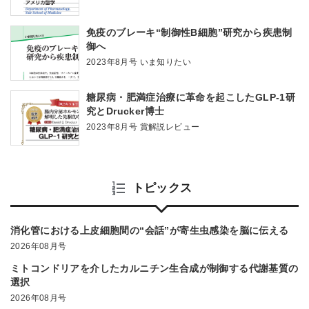
免疫のブレーキ“制御性B細胞”研究から疾患制
御へ
2023年8月号 いま知りたい
糖尿病・肥満症治療に革命を起こしたGLP-1研
究とDrucker博士
2023年8月号 賞解説レビュー
トピックス
消化管における上皮細胞間の“会話”が寄生虫感染を脳に伝える
2026年08月号
ミトコンドリアを介したカルニチン生合成が制御する代謝基質の
選択
2026年08月号