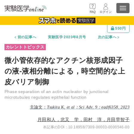
Toggl
FAQ
ログイン
navig
550円
前の記事へ
実験医学 2023年8月号
次の記事へ
微小管依存的なアクチン核形成因子
の液-液相分離による，時空間的な上
皮バリア制御
Phase separation of an actin nucleator by junctional
microtubules regulates epithelial function
Tsukita K, et al：Sci Adv, 9：eadf6358, 2023
月田和人，北又 学，田村 淳，月田早智子
10.18958/7309-00003-0000546-00