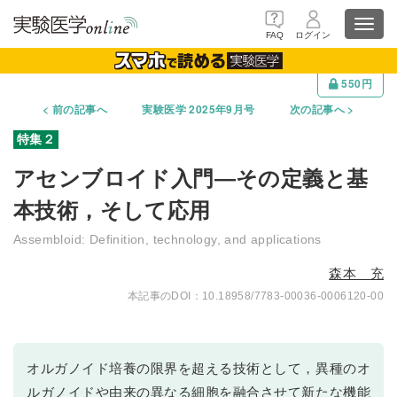
Toggl
FAQ
ログイン
navig
550円
前の記事へ
実験医学 2025年9月号
次の記事へ
アセンブロイド入門―その定義と基
本技術，そして応用
Assembloid: Definition, technology, and applications
森本 充
10.18958/7783-00036-0006120-00
オルガノイド培養の限界を超える技術として，異種のオ
ルガノイドや由来の異なる細胞を融合させて新たな機能