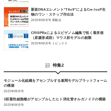
新規DNAエレメント“TAx9”によるCre-loxP生
物のワン・ステップ作出法
2025年09月号 実験法
CRISPRaによるエピゲノム編集で拓く着床後
（原腸形成前）マウス胚モデルの創製
2025年09月号 トピックス
特集2
モジュール化組織をアセンブルする連関モデルプラットフォーム
の構築
2025年09月号
3胚葉性細胞種がアセンブルしたヒト消化管オルガノイドの構築
2025年09月号