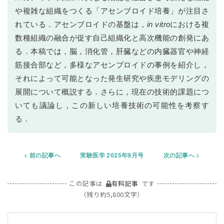
や複雑な組織をつくる「アセンブロイド培養」が注目さ
れている．アセンブロイドの基盤は，
in vitro
における複
数種組織の融合が促す自己組織化と高次機能の創発にあ
る．本稿では，脳，消化管，肝臓などの内臓器官や神経
筋接合部など，多様なアセンブロイドの事例を紹介し，
それによって可能となった発生研究や疾患モデリングの
展開について概説する．さらに，現在の技術的課題につ
いても議論し，この新しい培養技術の可能性を考察す
る．
前の記事へ
実験医学 2025年9月号
次の記事へ
この記事は
有料記事
です
（残り約5,800文字）