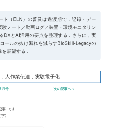
ート（ELN）の普及は過渡期で，記録・デー
実験ノート／動画ログ／装置・環境モニタリン
DXとAI活用の要点を整理する．さらに，実
抜け漏れを減らすBioSkill-Legacyの
像を展望する．
者，人作業伝達，実験電子化
年5月号
次の記事へ
記事
です
文字）