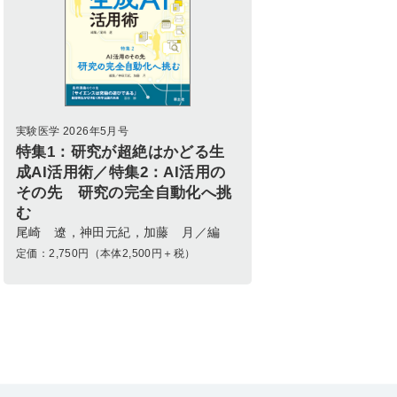
実験医学 2026年5月号
特集1：研究が超絶はかどる生
成AI活用術／特集2：AI活用の
その先 研究の完全自動化へ挑
む
尾崎 遼，神田元紀，加藤 月／編
定価：
2,750
円（本体2,500円＋税）