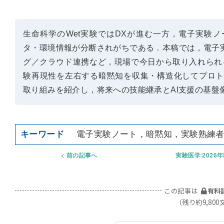
生命科学のWet実験ではDXが進む一方，電子実験ノ
タ・環境情報が分断されがちである．本稿では，電子
グ／クラウド連携など，現場で今日から取り入れられる
験再現性を左右する暗黙知を収集・構造化してプロトコールの
取り組みを紹介し，将来への技能継承とAI支援の基盤
電子実験ノート，暗黙知，実験熟練
前の記事へ
実験医学 2026
この記事は
有料
（残り約9,800