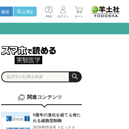
書籍
記事β
FAQ
ログイン
カート
関連コンテンツ
5億年の進化を経ても保た
れる細胞型制御
2026年05月号 トピックス