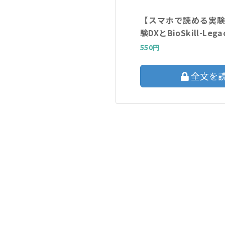
【スマホで読める実験
験DXとBioSkill-Le
550円
全文を