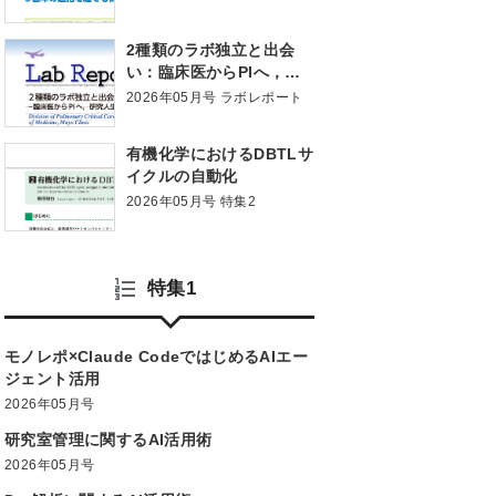
2種類のラボ独立と出会
い：臨床医からPIへ，研
究人生を切り拓いた言葉
2026年05月号 ラボレポート
有機化学におけるDBTLサ
イクルの自動化
2026年05月号 特集2
特集1
モノレポ×Claude CodeではじめるAIエー
ジェント活用
2026年05月号
研究室管理に関するAI活用術
2026年05月号