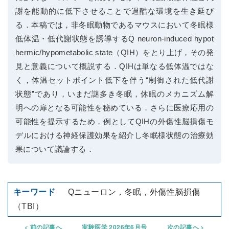
謝を能動的に低下させることで過酷な環境を生き延び
る．本稿では，非冬眠動物であるマウスにおいて冬眠様
低体温・低代謝状態を誘導するQ neuron-induced hypot
hermic/hypometabolic state（QIH）をとり上げ，その発
見と意義について概説する．QIHは単なる低体温ではな
く，体温セットポイント低下を伴う“制御された低代謝
状態”であり，いまだ謎多き冬眠，休眠のメカニズム解
明への扉となる可能性を秘めている．さらに医療応用の
可能性を提示するため，例としてQIHの外傷性脳損傷モ
デルにおける神経保護効果を紹介し冬眠様状態の治療効
果について議論する．
Qニューロン，冬眠，外傷性脳損傷
（TBI）
前の記事へ
実験医学 2026年6月号
次の記事へ