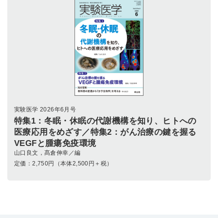
実験医学 2026年6月号
特集1：冬眠・休眠の代謝機構を知り、ヒトへの
医療応用をめざす／特集2：がん治療の鍵を握る
VEGFと腫瘍免疫環境
山口良文，髙倉伸幸／編
定価：
2,750
円（本体2,500円＋税）