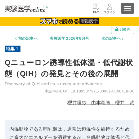
Toggl
FAQ
ログイン
navig
550円
前の記事へ
実験医学 2026年6月号
次の記事へ
Qニューロン誘導性低体温・低代謝状
態（QIH）の発見とその後の展開
Discovery of QIH and its subsequent advances
10.18958/7971-00001-0006418-00
櫻井理紗，由本竜資，櫻井 武
内温動物である哺乳類は，通常は恒温性を維持するため
に多大なエネルギーを消費するが，冬眠動物は体温と代