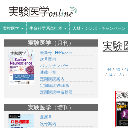
実験医学
生命科学系単行本
人材・シンポ・キャンペーン
実験
実験医学
（月刊）
最新号
Puzzle
次号案内
バックナンバー
44
/
43
/
4
連載一覧
/
14
/
13
/
定期購読案内
定期購読WEB版
定期購読申込状況
実験医学
（増刊）
最新号
次号案内