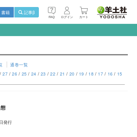
書籍
記事β
FAQ
ログイン
カート
覧
通巻一覧
/
27
/
26
/
25
/
24
/
23
/
22
/
21
/
20
/
19
/
18
/
17
/
16
/
15
動態
9日発行