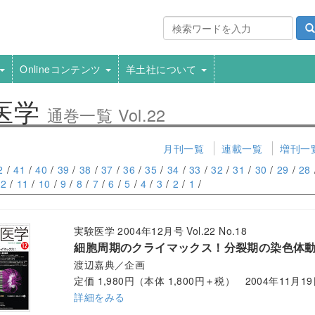
Onlineコンテンツ
羊土社について
医学
通巻一覧 Vol.22
月刊一覧
連載一覧
増刊一
2
/
41
/
40
/
39
/
38
/
37
/
36
/
35
/
34
/
33
/
32
/
31
/
30
/
29
/
28
12
/
11
/
10
/
9
/
8
/
7
/
6
/
5
/
4
/
3
/
2
/
1
/
実験医学 2004年12月号 Vol.22 No.18
細胞周期のクライマックス！分裂期の染色体
渡辺嘉典／企画
定価 1,980円（本体 1,800円＋税） 2004年11月1
詳細をみる