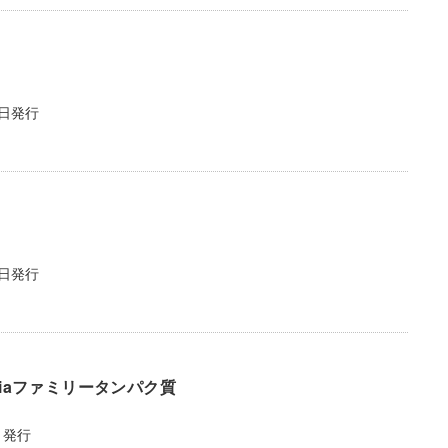
9日発行
0日発行
iaファミリータンパク質
日発行