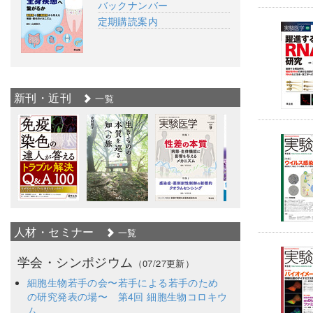
バックナンバー
定期購読案内
新刊・近刊
一覧
人材・セミナー
一覧
学会・シンポジウム
（07/27更新）
細胞生物若手の会〜若手による若手のため
の研究発表の場〜 第4回 細胞生物コロキウ
ム