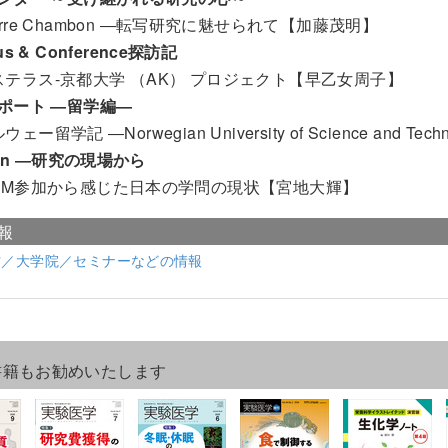
erre Chambon ―転写研究に魅せられて【加藤茂明】
s & Conference探訪記
ステラス-京都大学 （AK） プロジェクト【早乙女周子】
ポート ―留学編―
ウェー留学記 ―Norwegian University of Science and T
ion ―研究の現場から
GEM参加から感じた日本の学問の現状【宮地大輝】
報
材／大学院／セミナーなどの情報
書籍もお勧めいたします