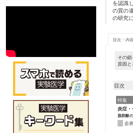
を認識
の質の
の研究
目次・内
その鎖
原因と
目次
特集
炎症・
脂肪酸
企