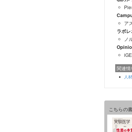
Pi
Campu
ア
ラボレ
ノル
Opin
i
関連情
人
こちらの