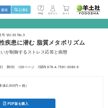
書籍
記事β
FAQ
ログイン
カート
 Vol.30 No.3
性疾患に潜む 脂質メタボリズム
違いが制御するストレス応答と病態
発行
B5判
129ページ
ISBN 978-4-7581-0080-9
本体2,000円＋税）
PDF版を購入