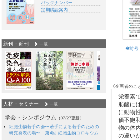
バックナンバー
定期購読案内
新刊・近刊
一覧
前号
《企画者のこ
栄養素
人材・セミナー
肪酸に
一覧
に動物
学会・シンポジウム
（07/27更新）
価不飽和
細胞生物若手の会〜若手による若手のための
物の体
研究発表の場〜 第4回 細胞生物コロキウム
の違い