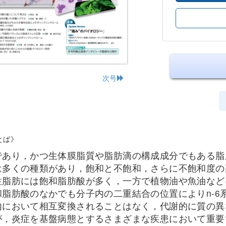
次号
とば》
であり，かつ生体膜脂質や脂肪滴の構成成分でもある脂
は多くの種類があり，飽和と不飽和，さらに不飽和度の
性脂肪には飽和脂肪酸が多く，一方で植物油や魚油など
脂肪酸のなかでも分子内の二重結合の位置によりn-6
内において相互変換されることはなく，代謝的に質の異
が，炎症を基盤病態とするさまざまな疾患において重要