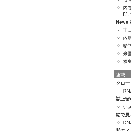
内
郎
News &
非
内
精
米
福
連載
クロー
RN
誌上留
いざ
絵で見
D
私のメ