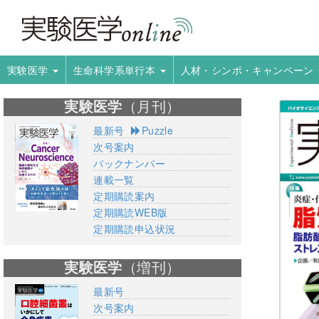
実験医学
生命科学系単行本
人材・シンポ・キャンペーン
実験医学
（月刊）
最新号
Puzzle
次号案内
バックナンバー
連載一覧
定期購読案内
定期購読WEB版
定期購読申込状況
実験医学
（増刊）
最新号
次号案内