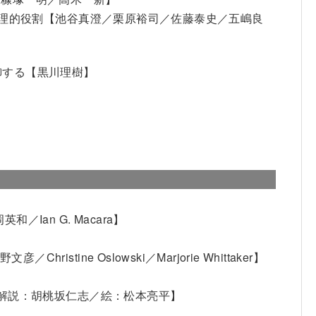
る生理的役割【池谷真澄／栗原裕司／佐藤泰史／五嶋良
御する【黒川理樹】
Ian G. Macara】
ine Oslowski／Marjorie Whittaker】
【解説：胡桃坂仁志／絵：松本亮平】