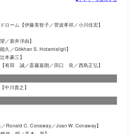
】
ンドローム【伊藤美智子／菅波孝祥／小川佳宏】
 望／新井洋由】
an S. Hotamisligil】
／辻本豪三】
究【有田 誠／斎藤嘉朗／田口 良／西島正弘】
？【中川貴之】
d C. Conaway／Joan W. Conaway】
【糠塚 明／高木 新】