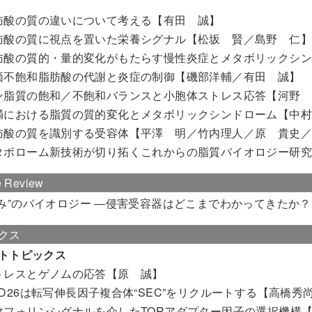
肪酸の質の違いについて考える【有田 誠】
肪酸の質に視点を置いた栄養シグナル【松坂 賢／島野 仁
肪酸の質的・量的変化がもたらす慢性炎症とメタボリックシ
価不飽和脂肪酸の代謝と炎症の制御【磯部洋輔／有田 誠】
ン脂質の飽和／不飽和バランスと小胞体ストレス応答【河野
における脂質の質的変化とメタボリックシンドローム【中村能久／Gökh
肪酸の質を識別する受容体【平澤 明／竹内理人／原 貴史
タボローム新技術が切り拓くこれからの脂質バイオロジー研
e Review
痛み”のバイオロジー ―侵害受容器はどこまでわかってきたか
クス
トトピックス
トレスとゲノムの応答【原 誠】
D26は転写伸長因子複合体“SEC”をリクルートする【高橋秀尚／Ronal
マフォリンシグナルを介したTORアダプター因子の選択機構