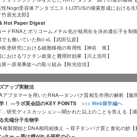
在性Nogo受容体アンタゴニストLOTUSの嗅索形成におけ
／竹居光太郎】
 Hot Paper Digest
コードRNAとポリコームメチル化が核局在を決め遺伝子を制
膜でも働いていたBcl-xL【武田弘資】
神疾患研究における細胞移植の有用性【神谷 篤】
国におけるワクチン政策と費用対効果【川上浩司】
島第一原発事故への取り組み【秋光信佳】
ズアップ実験法
Aアプタマーを用いたRNA―タンパク質相互作用の解析【飯岡英和／
学！ ―ラボ英会話のKEY POINTS
>>> Web留学編へ
，研究ディスカッション―聞かれた以上のことを答える【浦野文彦／Christ
る先端分子生物学
NA複製開始とDNA相同組換え ～双子タンパク質と進化の妙
ンター ～受け継がれる研究の心～