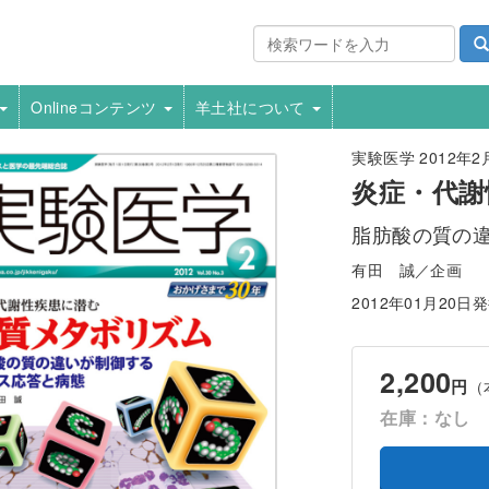
Onlineコンテンツ
羊土社について
実験医学 2012年2月号
炎症・代謝
脂肪酸の質の
有田 誠／企画
2012年01月20日
2,200
円
（
在庫：なし