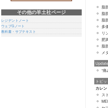
脂
その他の羊土社ページ
脂
脂
レジデントノート
ウェブGノート
多
教科書・サブテキスト
リ
肥満
脂
メ
Updat
“
トピッ
カレン
ス
ME
セ