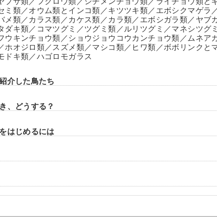
ヤブサ類／フクロウ類／シチメンチョウ類／ライチョウ類と
セミ類／オウム類とインコ類／キツツキ類／エボシクマゲラ
バメ類／カラス類／カケス類／カラ類／エボシガラ類／ヤブ
タダキ類／コマツグミ／ツグミ類／ルリツグミ／マネシツグ
フウキンチョウ類／ショウジョウコウカンチョウ類／ムネア
／ホオジロ類／スズメ類／マシコ類／ヒワ類／ボボリンクと
モドキ類／ハゴロモガラス
紹介した鳥たち
き、どうする？
をはじめるには