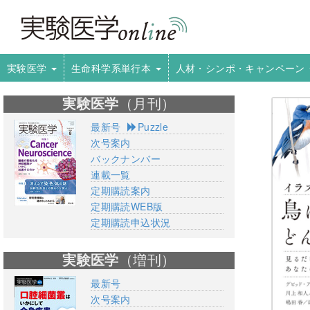
実験医学
生命科学系単行本
人材・シンポ・キャンペーン
実験医学
（月刊）
最新号
Puzzle
次号案内
バックナンバー
連載一覧
定期購読案内
定期購読WEB版
定期購読申込状況
実験医学
（増刊）
最新号
次号案内