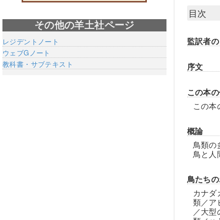
目次
その他の羊土社ページ
監訳者の
レジデントノート
ウェブGノート
教科書・サブテキスト
序文
この本の
この本
概論
鳥類の
鳥と人
鳥たちの
カナダ
類／ア
／大型