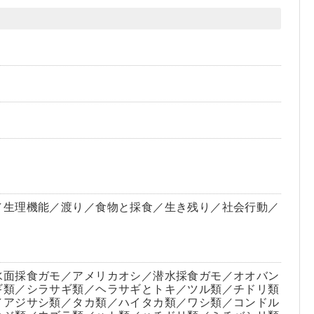
／生理機能／渡り／食物と採食／生き残り／社会行動／
水面採食ガモ／アメリカオシ／潜水採食ガモ／オオバン
ギ類／シラサギ類／ヘラサギとトキ／ツル類／チドリ類
／アジサシ類／タカ類／ハイタカ類／ワシ類／コンドル