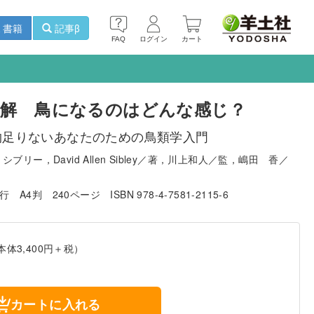
書籍
記事β
FAQ
ログイン
カート
解 鳥になるのはどんな感じ？
物足りないあなたのための鳥類学入門
ブリー，David Allen Sibley／著，川上和人／監，嶋田 香／
発行
A4判
240ページ
ISBN 978-4-7581-2115-6
本体3,400円＋税）
カートに入れる