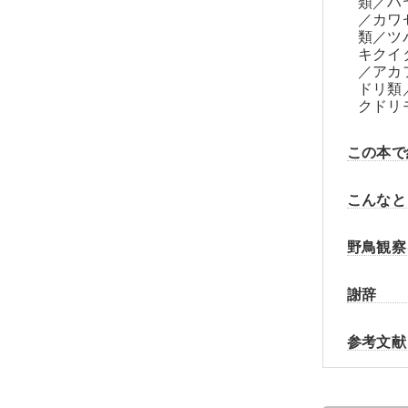
類／ハ
／カワ
類／ツ
キクイ
／アカ
ドリ類
クドリ
この本で
こんなと
野鳥観察
謝辞
参考文献