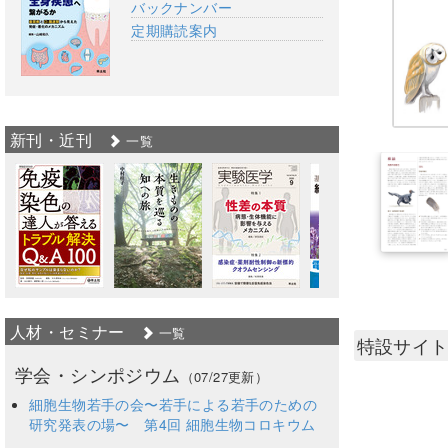
バックナンバー
定期購読案内
新刊・近刊
一覧
人材・セミナー
一覧
特設サイ
学会・シンポジウム
（07/27更新）
細胞生物若手の会〜若手による若手のための
研究発表の場〜 第4回 細胞生物コロキウム