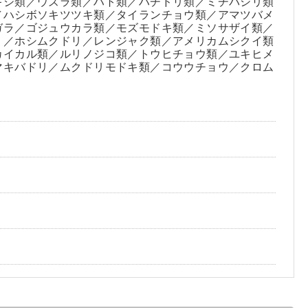
キジ類／ウズラ類／ハト類／ハチドリ類／ミチバシリ類
／ハシボソキツツキ類／タイランチョウ類／アマツバメ
ガラ／ゴジュウカラ類／モズモドキ類／ミソサザイ類／
ミ／ホシムクドリ／レンジャク類／アメリカムシクイ類
カイカル類／ルリノジコ類／トウヒチョウ類／ユキヒメ
マキバドリ／ムクドリモドキ類／コウウチョウ／クロム