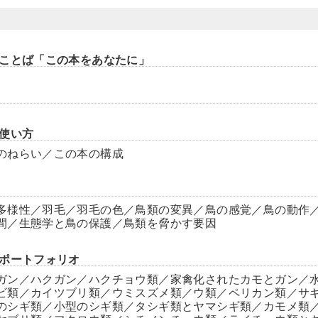
ことば「この本をあなたに」
使い方
のねらい／この本の構成
多様性／羽毛／羽毛の色／鳥類の変異／鳥の感覚／鳥の動作
間／生態学と鳥の保護／鳥類を脅かす要因
ポートフォリオ
ガン／ハクガン／ハクチョウ類／家禽化されたカモとガン／
ビ類／カイツブリ類／ウミスズメ類／ウ類／ペリカン類／サ
のシギ類／小型のシギ類／タシギ類とヤマシギ類／カモメ類