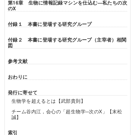
第16章 生物に情報記録マシンを仕込む—私たちの次
のX
付録１ 本書に登場する研究グループ
付録２ 本書に登場する研究グループ（主宰者）相関
図
参考文献
おわりに
発行に寄せて
生物学を超えるとは【武部貴則】
チーム谷内江，会心の「超生物学─次のX」【末松
誠】
索引