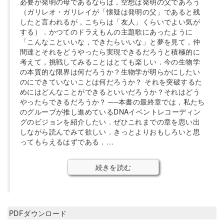
必要が発明の母であるならば，空想は発明の父であろう
（ガリレオ・ガリレイが「懐疑は発明の父」であると残
したと言われるが，こちらは「友人」くらいでよい気が
する）．かつてのドラえもんの主題歌にあったように
「こんなこといいな，できたらいいな」と夢を見て，仲
間達とそれをどうやったら実現できるだろうと積極的に
考えて，挑戦してみることはとても楽しい．今の生物学
の本質的な限界は何だろうか？生物学が明らかにしたい
のにできていないことは何だろうか？ それを突破するた
めにはどんなことができるといいだろうか？それはどう
やったらできるだろうか？ ──本書の最終章では，私たち
のグループが推し進めているDNAイベントレコーディン
グのビジョンを紹介したい．ぜひこれまでの章を思い出
しながら読んでみて欲しい．きっとよりおもしろいと思
ってもらえるはずである．…
続きを読む
PDFダウンロード