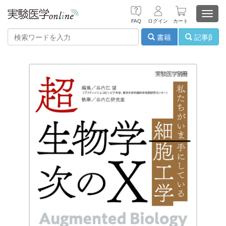
Toggl
FAQ
ログイン
カート
navig
書籍
記事β