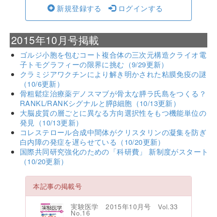
新規登録する
ログインする
2015年10月号掲載
ゴルジ小胞を包むコート複合体の三次元構造クライオ電
子トモグラフィーの限界に挑む（9/29更新）
クラミジアワクチンにより解き明かされた粘膜免疫の謎
（10/6更新）
骨粗鬆症治療薬デノスマブが骨太な膵ラ氏島をつくる？
RANKL/RANKシグナルと膵β細胞（10/13更新）
大脳皮質の層ごとに異なる方向選択性をもつ機能単位の
発見（10/13更新）
コレステロール合成中間体がクリスタリンの凝集を防ぎ
白内障の発症を遅らせている（10/20更新）
国際共同研究強化のための「科研費」 新制度がスタート
（10/20更新）
本記事の掲載号
実験医学 2015年10月号 Vol.33
No.16