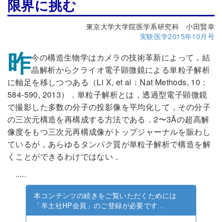
限界に挑む
東京大学大学院医学系研究科 小田賢幸
実験医学2015年10月号
昨
今の構造生物学はカメラの技術革新によって，結
晶解析からクライオ電子顕微鏡による単粒子解析
に軸足を移しつつある（Li X, et al：Nat Methods, 10：
584-590, 2013）．単粒子解析とは，透過型電子顕微鏡
で撮影した多数の分子の投影像を平均化して，その分子
の三次元構造を再構成する方法である．2〜3Åの超高解
像度をもつ三次元再構成像がトップジャーナルを賑わし
ているが，あらゆるタンパク質が単粒子解析で構造を解
くことができるわけではない．
.....
本コンテンツの続きをご覧いただくためには
「羊土社HP会員」のご登録が必要です．