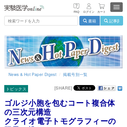
Toggl
FAQ
ログイン
カート
navig
書籍
記事β
News & Hot Paper Digest
掲載号別一覧
[SHARE]
トピックス
ゴルジ小胞を包むコート複合体
の三次元構造
クライオ電子トモグラフィーの