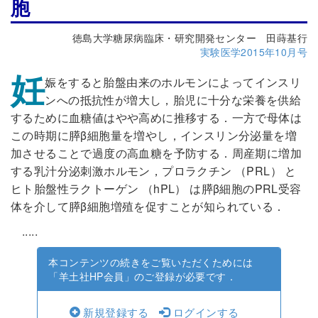
胞
徳島大学糖尿病臨床・研究開発センター 田蒔基行
実験医学2015年10月号
妊
娠をすると胎盤由来のホルモンによってインスリ
ンへの抵抗性が増大し，胎児に十分な栄養を供給
するために血糖値はやや高めに推移する．一方で母体は
この時期に膵β細胞量を増やし，インスリン分泌量を増
加させることで過度の高血糖を予防する．周産期に増加
する乳汁分泌刺激ホルモン，プロラクチン （PRL） と
ヒト胎盤性ラクトーゲン （hPL） は膵β細胞のPRL受容
体を介して膵β細胞増殖を促すことが知られている．
.....
本コンテンツの続きをご覧いただくためには
「羊土社HP会員」のご登録が必要です．
新規登録する
ログインする