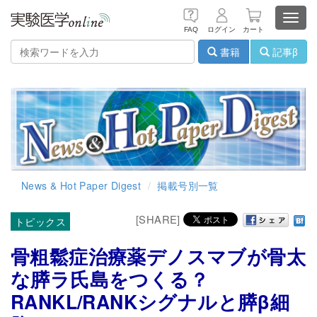
Toggl
FAQ
ログイン
カート
navig
書籍
記事β
News & Hot Paper Digest
掲載号別一覧
[SHARE]
トピックス
骨粗鬆症治療薬デノスマブが骨太
な膵ラ氏島をつくる？
RANKL/RANKシグナルと膵β細