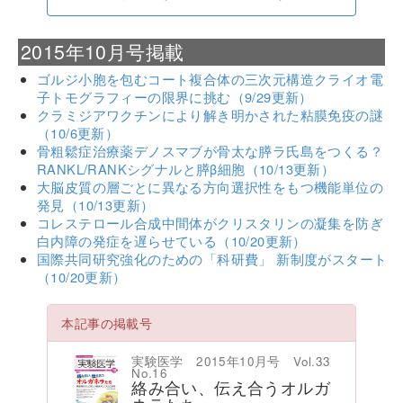
2015年10月号掲載
ゴルジ小胞を包むコート複合体の三次元構造クライオ電
子トモグラフィーの限界に挑む（9/29更新）
クラミジアワクチンにより解き明かされた粘膜免疫の謎
（10/6更新）
骨粗鬆症治療薬デノスマブが骨太な膵ラ氏島をつくる？
RANKL/RANKシグナルと膵β細胞（10/13更新）
大脳皮質の層ごとに異なる方向選択性をもつ機能単位の
発見（10/13更新）
コレステロール合成中間体がクリスタリンの凝集を防ぎ
白内障の発症を遅らせている（10/20更新）
国際共同研究強化のための「科研費」 新制度がスタート
（10/20更新）
本記事の掲載号
実験医学 2015年10月号 Vol.33
No.16
絡み合い、伝え合うオルガ