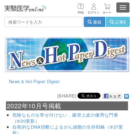
Toggl
FAQ
ログイン
カート
navig
書籍
記事β
News & Hot Paper Digest
[SHARE]
2022年10月号掲載
危険なものを寄せ付けない．腸管上皮の優秀な門番
（9/20更新）
自発的なDNA切断によるがん細胞の生存戦略（9/27更
新）