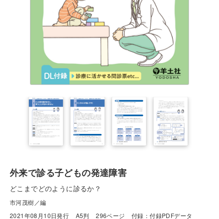
外来で診る子どもの発達障害
どこまでどのように診るか？
市河茂樹／編
2021年08月10日発行
A5判
296ページ
付録：付録PDFデータ