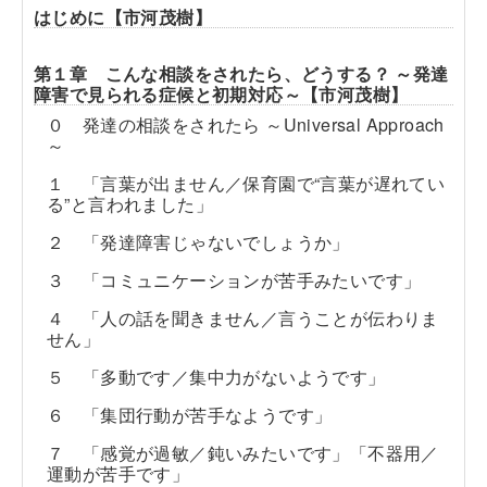
はじめに【市河茂樹】
第１章 こんな相談をされたら、どうする？ ～発達
障害で見られる症候と初期対応～【市河茂樹】
０ 発達の相談をされたら ～Universal Approach
～
１ 「言葉が出ません／保育園で“言葉が遅れてい
る”と言われました」
２ 「発達障害じゃないでしょうか」
３ 「コミュニケーションが苦手みたいです」
４ 「人の話を聞きません／言うことが伝わりま
せん」
５ 「多動です／集中力がないようです」
６ 「集団行動が苦手なようです」
７ 「感覚が過敏／鈍いみたいです」「不器用／
運動が苦手です」