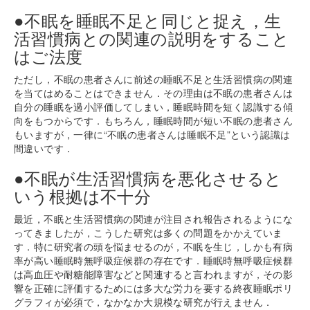
●不眠を睡眠不足と同じと捉え，生
活習慣病との関連の説明をすること
はご法度
ただし，不眠の患者さんに前述の睡眠不足と生活習慣病の関連
を当てはめることはできません．その理由は不眠の患者さんは
自分の睡眠を過小評価してしまい，睡眠時間を短く認識する傾
向をもつからです．もちろん，睡眠時間が短い不眠の患者さん
もいますが，一律に“不眠の患者さんは睡眠不足”という認識は
間違いです．
●不眠が生活習慣病を悪化させると
いう根拠は不十分
最近，不眠と生活習慣病の関連が注目され報告されるようにな
ってきましたが，こうした研究は多くの問題をかかえていま
す．特に研究者の頭を悩ませるのが，不眠を生じ，しかも有病
率が高い睡眠時無呼吸症候群の存在です．睡眠時無呼吸症候群
は高血圧や耐糖能障害などと関連すると言われますが，その影
響を正確に評価するためには多大な労力を要する終夜睡眠ポリ
グラフィが必須で，なかなか大規模な研究が行えません．