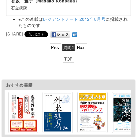
香坂 雅子（Masako Kohsaka）
石金病院
※この連載は
レジデントノート 2012年8月号
に掲載され
たものです
[SHARE]
Prev
質問2
Next
TOP
おすすめ書籍