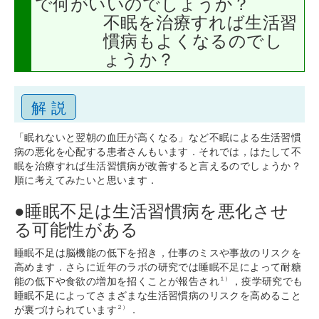
で何がいいのでしょうか？
不眠を治療すれば生活習
慣病もよくなるのでし
ょうか？
解 説
「眠れないと翌朝の血圧が高くなる」など不眠による生活習慣
病の悪化を心配する患者さんもいます．それでは，はたして不
眠を治療すれば生活習慣病が改善すると言えるのでしょうか？
順に考えてみたいと思います．
●睡眠不足は生活習慣病を悪化させ
る可能性がある
睡眠不足は脳機能の低下を招き，仕事のミスや事故のリスクを
高めます．さらに近年のラボの研究では睡眠不足によって耐糖
能の低下や食欲の増加を招くことが報告され
，疫学研究でも
１）
睡眠不足によってさまざまな生活習慣病のリスクを高めること
が裏づけられています
．
２）