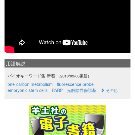
用語解説
バイオキーワード集 新着
（2018/03/06更新）
one-carbon metabolism
fluorescence probe
embryonic stem cells
PARP
光解除性保護基
その他