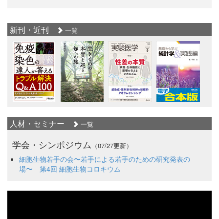
新刊・近刊
一覧
人材・セミナー
一覧
学会・シンポジウム
（07/27更新）
細胞生物若手の会〜若手による若手のための研究発表の
場〜 第4回 細胞生物コロキウム