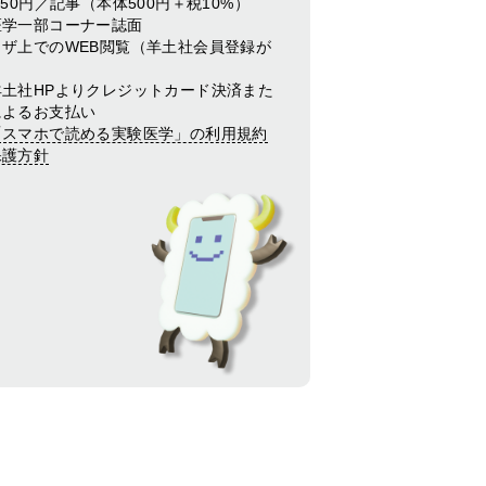
550円／記事（本体500円＋税10%）
医学一部コーナー誌面
ウザ上でのWEB閲覧（羊土社会員登録が
羊土社HPよりクレジットカード決済また
によるお支払い
「スマホで読める実験医学」の利用規約
保護方針