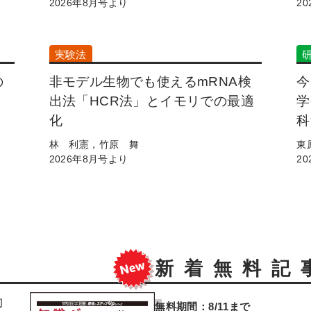
2026年8月号より
2
実験法
の
非モデル生物でも使えるmRNA検
今
出法「HCR法」とイモリでの最適
学
化
科
林 利憲，竹原 舞
東
2026年8月号より
2
新着無料記
動
無料期間：8/11まで