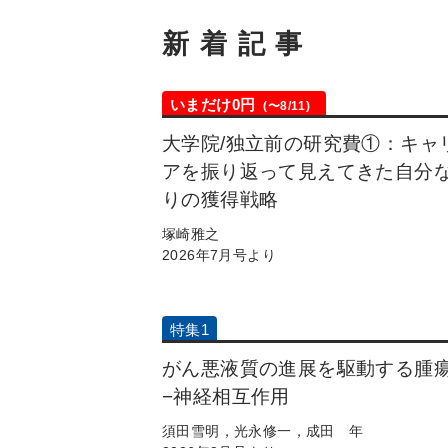
新着記事
いまだけ0円
(〜8/11)
大学院/独立前の研究費①：キャ
アを振り返って見えてきた自分
りの獲得戦略
塚崎雅之
2026年7月号より
特集1
がん悪液質の進展を駆動する腫
−神経相互作用
須田雪明，光永修一，成田 年