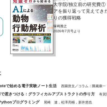
大学院/独立前の研究費①
アを振り返って見えてき
りの獲得戦略
塚崎雅之
2026年7月号より
事
Noteで始める電子実験ノート生活
西園啓文／コラム：隅藏康一
書で惹きつける：グラフィカルアブストラクトの作り方
有賀
Pythonプログラミング
尾崎 遼，松澤亮輔，新井悠也