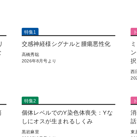
特集1
リ
交感神経様シグナルと腫瘍悪性化
ミ
な
ン
高橋秀聡
択
2026年8月号より
西
2
特集2
瘍
個体レベルでのY染色体喪失：Yな
消
しにオスが生まれるしくみ
話
黒岩麻里
東