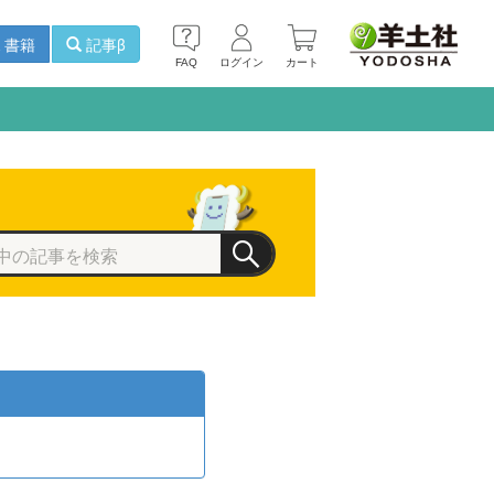
書籍
記事β
FAQ
ログイン
カート