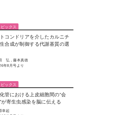
トピックス
トコンドリアを介したカルニチ
生合成が制御する代謝基質の選
田 弘，藤本真徳
026年8月号より
トピックス
化管における上皮細胞間の“会
”が寄生虫感染を脳に伝える
原幸起