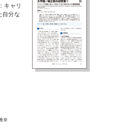
：キャリ
た自分な
雅奈