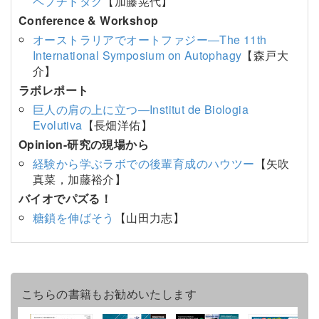
ペプチドタグ
【加藤晃代】
Conference & Workshop
オーストラリアでオートファジー―The 11th
International Symposium on Autophagy
【森戸大
介】
ラボレポート
巨人の肩の上に立つ―Institut de Biologia
Evolutiva
【長畑洋佑】
Opinion-研究の現場から
経験から学ぶラボでの後輩育成のハウツー
【矢吹
真菜，加藤裕介】
バイオでパズる！
糖鎖を伸ばそう
【山田力志】
こちらの書籍もお勧めいたします