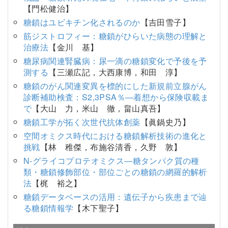
【門松健治】
糖鎖はユビキチン化されるのか
【吉田雪子】
筋ジストロフィー：糖鎖がひらいた病態の理解と
治療法
【金川 基】
糖尿病関連腎臓病：尿一滴の糖鎖変化で予後を予
測する
【三瀬広記，大西康博，和田 淳】
糖鎖のがん関連変異を標的にした新規前立腺がん
診断補助検査：S2,3PSA％―着想から保険収載ま
で
【大山 力，米山 徹，畠山真吾】
糖鎖工学が拓く次世代抗体創薬
【眞鍋史乃】
空間オミクス時代における糖鎖解析技術の進化と
挑戦
【林 稚傑，布施谷清香，久野 敦】
N-グライコプロテオミクス―糖タンパク質の種
類・糖鎖修飾部位・部位ごとの糖鎖の網羅的解析
法
【梶 裕之】
糖鎖データベースの活用：遺伝子から疾患まで辿
る糖鎖情報学
【木下聖子】