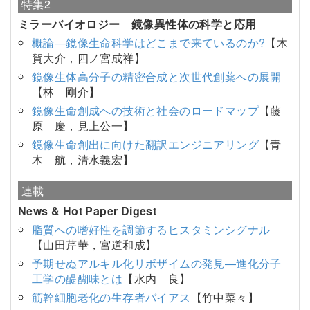
特集2
ミラーバイオロジー 鏡像異性体の科学と応用
概論―鏡像生命科学はどこまで来ているのか?
【木
賀大介，四ノ宮成祥】
鏡像生体高分子の精密合成と次世代創薬への展開
【林 剛介】
鏡像生命創成への技術と社会のロードマップ
【藤
原 慶，見上公一】
鏡像生命創出に向けた翻訳エンジニアリング
【青
木 航，清水義宏】
連載
News & Hot Paper Digest
脂質への嗜好性を調節するヒスタミンシグナル
【山田芹華，宮道和成】
予期せぬアルキル化リボザイムの発見―進化分子
工学の醍醐味とは
【水内 良】
筋幹細胞老化の生存者バイアス
【竹中菜々】