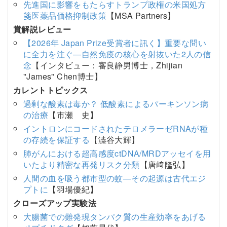
先進国に影響をもたらすトランプ政権の米国処方
箋医薬品価格抑制政策
【MSA Partners】
賞解説レビュー
【2026年 Japan Prize受賞者に訊く】重要な問い
に全力を注ぐ—自然免疫の核心を射抜いた2人の信
念
【インタビュー：審良静男博士，Zhijian
"James" Chen博士】
カレントトピックス
過剰な酸素は毒か？ 低酸素によるパーキンソン病
の治療
【市瀬 史】
イントロンにコードされたテロメラーゼRNAが種
の存続を保証する
【澁谷大輝】
肺がんにおける超高感度ctDNA/MRDアッセイを用
いたより精密な再発リスク分類
【唐﨑隆弘】
人間の血を吸う都市型の蚊―その起源は古代エジ
プトに
【羽場優紀】
クローズアップ実験法
大腸菌での難発現タンパク質の生産効率をあげる