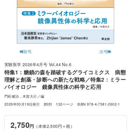
前号
次号
実験医学 2026年4月号 Vol.44 No.6
特集1：糖鎖の森を踏破するグライコミクス 病態
理解と創薬・診断への新たな戦略／特集2：ミラー
バイオロジー 鏡像異性体の科学と応用
門松健治，木賀大介／編
2026年03月19日発行
B5判
132ページ
ISBN 978-4-7581-2602-1
2,750
円
（本体2,500円＋税）