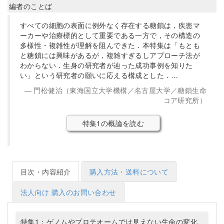
編者のことば
すべての細胞の表面に例外なく存在する糖鎖は，疾患マ
ーカーや治療標的として重要である一方で，その構造の
多様性・複雑性が理解を阻んできた．本特集は「もとも
と糖鎖には興味があるが，複雑すぎるしアプローチ法が
わからない．生身の研究者が辿った成功事例を知りた
い」という研究者の願いに応える構成とした．…
門松健治（東海国立大学機構／名古屋大学／糖鎖生命
コア研究所）
特集1の概論を読む
目次・内容紹介
購入方法・送料について
法人向け 購入のお問い合わせ
特集1：ゲノムやプロテオームでは見えない生命の変化