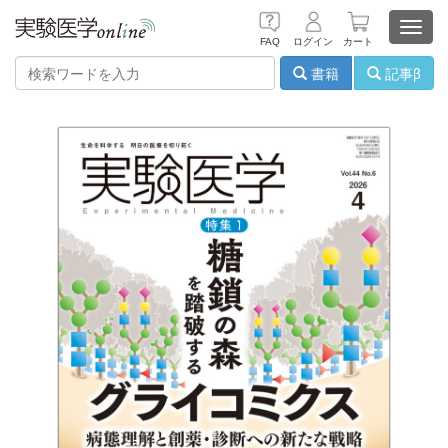
Toggl
FAQ
ログイン
カート
navig
書籍
記事β