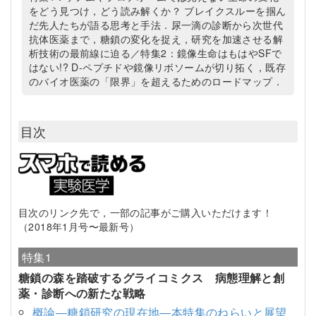
をどう見つけ，どう読み解くか？ ブレイクスルーを掴ん
だ先人たちが語る思考と手法．尿一滴の診断から次世代
抗体医薬まで，糖鎖の変化を捉え，研究を加速させる解
析技術の最前線に迫る／特集2：鏡像生命はもはやSFで
はない!? D-ペプチドや鏡像リボソームが切り拓く，既存
のバイオ医薬の「限界」を超えるためのロードマップ．
目次
目次のリンク先で，一部の記事がご購入いただけます！
（2018年1月号〜最新号）
特集1
糖鎖の森を踏破するグライコミクス 病態理解と創
薬・診断への新たな戦略
概論―糖鎖研究の現在地―本特集のねらいと展望