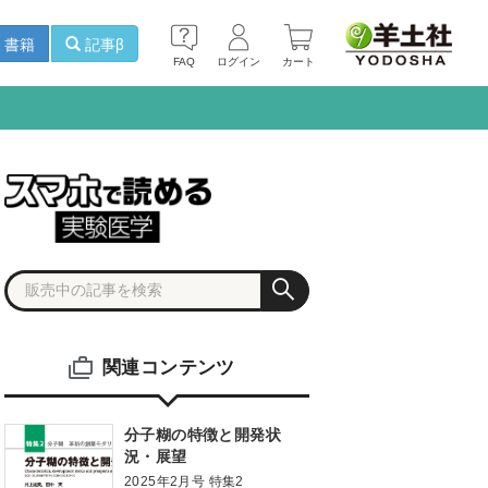
書籍
記事β
FAQ
ログイン
カート
関連コンテンツ
分子糊の特徴と開発状
況・展望
2025年2月号 特集2