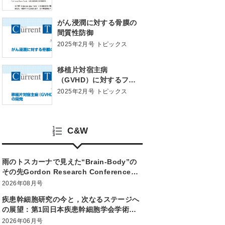
がん浸潤に対する骨膜の
間質性防御
2025年2月号 トピックス
移植片対宿主病
（GVHD）に対するファ
ージ療法の開発
2025年2月号 トピックス
C&W
雨のトスカーナで見えた“Brain-Body”の
その先Gordon Research Conference
“Optogenetic Approaches to
2026年08月号
Understanding Neural Circuits and
疾患幹細胞研究の今と，次なるステージへ
Behavior”
の展望：第1回日本疾患幹細胞学会学術集
会
2026年06月号