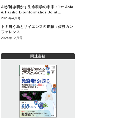
AIが解き明かす生命科学の未来：1st Asia
& Paciﬁc Bioinformatics Joint
Conference
2025年4月号
トキ舞う島とサイエンスの鉱脈：佐渡カン
ファレンス
2024年12月号
関連書籍