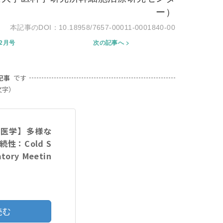
ー）
10.18958/7657-00011-0001840-00
年2月号
次の記事へ
記事
です
文字）
験医学】多様な
性：Cold S
atory Meetin
読む