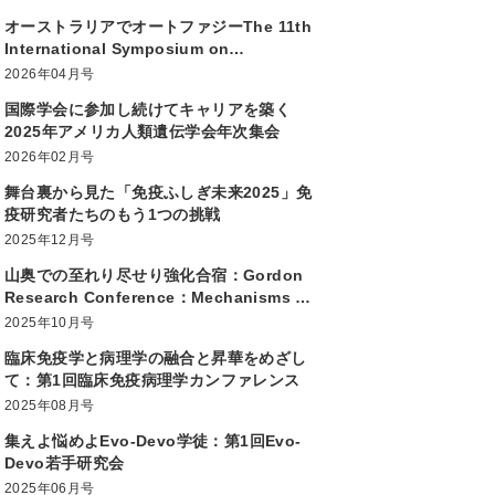
オーストラリアでオートファジーThe 11th
International Symposium on
Autophagy
2026年04月号
国際学会に参加し続けてキャリアを築く
2025年アメリカ人類遺伝学会年次集会
2026年02月号
舞台裏から見た「免疫ふしぎ未来2025」免
疫研究者たちのもう1つの挑戦
2025年12月号
山奥での至れり尽せり強化合宿：Gordon
Research Conference：Mechanisms of
Membrane Transport
2025年10月号
臨床免疫学と病理学の融合と昇華をめざし
て：第1回臨床免疫病理学カンファレンス
2025年08月号
集えよ悩めよEvo-Devo学徒：第1回Evo-
Devo若手研究会
2025年06月号