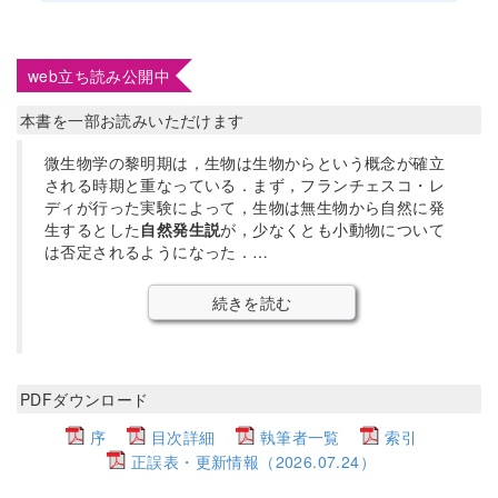
web立ち読み公開中
本書を一部お読みいただけます
微生物学の黎明期は，生物は生物からという概念が確立
される時期と重なっている．まず，フランチェスコ・レ
ディが行った実験によって，生物は無生物から自然に発
生するとした
自然発生説
が，少なくとも小動物について
は否定されるようになった．…
続きを読む
PDFダウンロード
序
目次詳細
執筆者一覧
索引
正誤表・更新情報（2026.07.24）