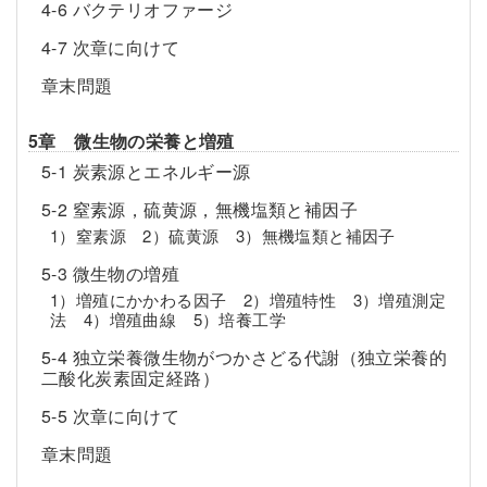
4-6 バクテリオファージ
4-7 次章に向けて
章末問題
5章 微生物の栄養と増殖
5-1 炭素源とエネルギー源
5-2 窒素源，硫黄源，無機塩類と補因子
1）窒素源 2）硫黄源 3）無機塩類と補因子
5-3 微生物の増殖
1）増殖にかかわる因子 2）増殖特性 3）増殖測定
法 4）増殖曲線 5）培養工学
5-4 独立栄養微生物がつかさどる代謝（独立栄養的
二酸化炭素固定経路）
5-5 次章に向けて
章末問題