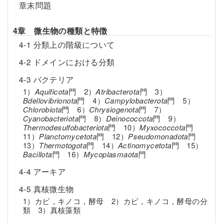
章末問題
4章 微生物の種類と特徴
4-1 分類上の階級について
4-2 ドメインにおける分類
4-3 バクテリア
1）
Aquificota
門 2）
Atribacterota
門 3）
Bdellovibrionota
門 4）
Campylobacterota
門 5）
Chlorobiota
門 6）
Chrysiogenota
門 7）
Cyanobacteriota
門 8）
Deinococcota
門 9）
Thermodesulfobacteriota
門 10）
Myxococcota
門
11）
Planctomycetota
門 12）
Pseudomonadota
門
13）
Thermotogota
門 14）
Actinomycetota
門 15）
Bacillota
門 16）
Mycoplasmaota
門
4-4 アーキア
4-5 真核微生物
1）カビ，キノコ，酵母 2）カビ，キノコ，酵母の分
類 3）真核藻類