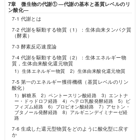
7章 微生物の代謝① ―代謝の基本と基質レベルのリ
ン酸化―
7-1 代謝とは
7-2 代謝を駆動する物質（1）：生体由来タンパク質
（酵素）
7-3 酵素反応速度論
7-4 代謝を駆動する物質（2）：生体エネルギー物
質，生体由来酸化還元物質
1）生体エネルギー物質 2）生体由来酸化還元物質
7-5 第一のエネルギー獲得機構（基質レベルのリン
酸化）
1）解糖系 2）ペントースリン酸経路 3）エントナ
ー・ドゥドロフ経路 4）ヘテロ乳酸発酵経路 5）ビ
フィズム経路 6）プロピオン酸経路 7）アセトン・
ブタノール発酵経路 8）アルギニンデイミナーゼ経
路
7-6 生成した還元型物質をどのように酸化型に戻す
か