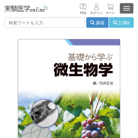
Toggl
FAQ
ログイン
カート
navig
書籍
記事β