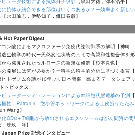
ンピュータ技術による抗体分子設計
【黒田大祐，津本浩平】
的に抗体が結合できる部位はいくつあるか？ー効率よく新し
ル
【永田諭志，伊勢知子，鎌田春彦】
 Hot Paper Digest
タコン酸によるマクロファージ免疫代謝制御系の解明【神﨑
構造生物学の時代ー天然変性状態のままで高親和性複合体を
菌から発見されたセルロースの新規な修飾【杉本真也】
学の発展には何が必要か？ー科学の科学的分析に基づく提言【
際ヒトゲノム会議が13年ぶり日本開催ー高まるデータシェア
トトピックス
ンピューターシミュレーションによる幹細胞状態遷移の予測
胞極性，Patronin，微小管ネットワークによる上皮折りたた
iun Wang】
性化CD8＋T細胞から放出されるエクソソームはがん間質の
宏，珠玖 洋】
年 Japan Prize 記念インタビュー