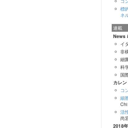
コ
標
ネ
連載
News &
イ
非
細
科
国
カレン
コ
細
Ch
活
尚
2018