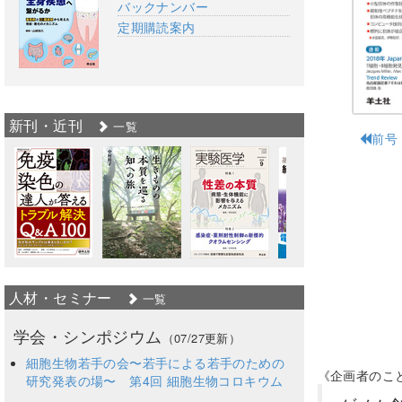
バックナンバー
定期購読案内
新刊・近刊
一覧
前号
人材・セミナー
一覧
学会・シンポジウム
（07/27更新）
細胞生物若手の会〜若手による若手のための
《企画者のこ
研究発表の場〜 第4回 細胞生物コロキウム