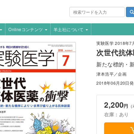
Onlineコンテンツ
羊土社について
実験医学 2018年7月号
次世代抗体
新たな標的・
津本浩平／企画
2018年06月20日
2,200
円
（
在庫：あり