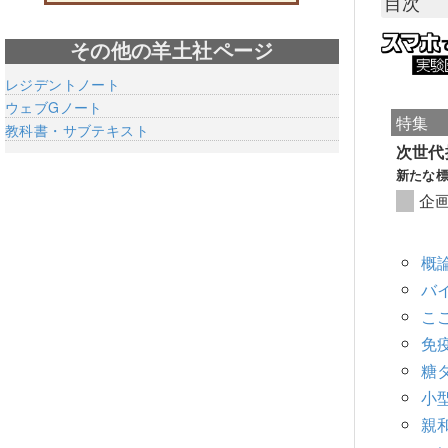
目次
その他の羊土社ページ
レジデントノート
ウェブGノート
特集
教科書・サブテキスト
次世代
新たな
企
概
バ
こ
免
糖
小
親