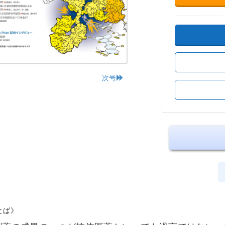
次号
とば》