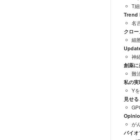
T細
Trend
名
クロー
細
Updat
神
創薬に
難
私の実
Y
見せる
G
Opini
が
バイオ