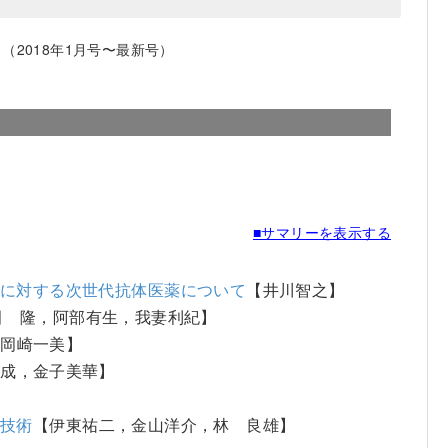
2018年1月号〜最新号）
■サマリーを表示する
病に対する次世代抗体医薬について
【井川智之】
田 隆，阿部有生，我妻利紀】
，岡崎一美】
幸成，金子美華】
化技術
【伊東祐二，金山洋介，林 良雄】