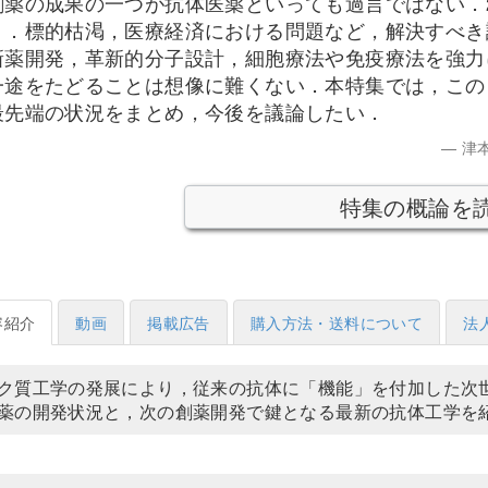
薬の成果の一つが抗体医薬といっても過言ではない．2
う．標的枯渇，医療経済における問題など，解決すべき
新薬開発，革新的分子設計，細胞療法や免疫療法を強力
一途をたどることは想像に難くない．本特集では，この
最先端の状況をまとめ，今後を議論したい．
津
特集の概論を
容紹介
動画
掲載広告
購入方法・送料について
法
ク質工学の発展により，従来の抗体に「機能」を付加した次
薬の開発状況と，次の創薬開発で鍵となる最新の抗体工学を