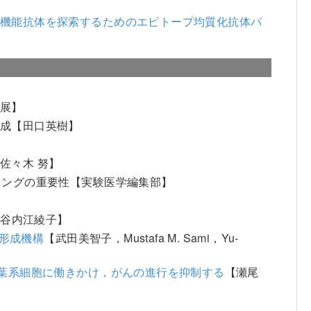
い機能抗体を探索するためのエピトープ均質化抗体パ
 展】
形成【田口英樹】
佐々木 努】
リングの重要性【実験医学編集部】
【谷内江綾子】
み形成機構
【武田美智子，Mustafa M. Sami，Yu-
間葉系細胞に働きかけ，がんの進行を抑制する
【瀬尾