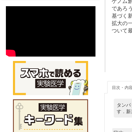
ゲノム創
であろ
基づく
拡大の
ついて
目次・内
タンパ
す．新