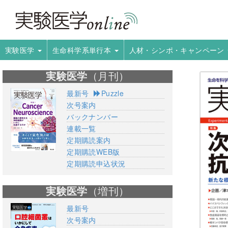
実験医学
生命科学系単行本
人材・シンポ・キャンペーン
実験医学
（月刊）
最新号
Puzzle
次号案内
バックナンバー
連載一覧
定期購読案内
定期購読WEB版
定期購読申込状況
実験医学
（増刊）
最新号
次号案内