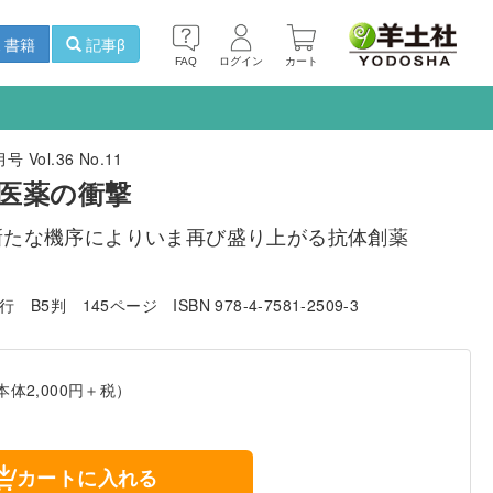
書籍
記事β
FAQ
ログイン
カート
 Vol.36 No.11
医薬の衝撃
新たな機序によりいま再び盛り上がる抗体創薬
発行
B5判
145ページ
ISBN 978-4-7581-2509-3
本体2,000円＋税）
カートに入れる