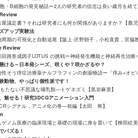
胞・B細胞の発見秘話ー2人の研究者の信念は長い歳月を経て患者のもとに【
 Review
古屋議定書？それは研究者にも何か関係がありますか？【鹿児
ズアップ実験法
胞周期の可視化と自動追尾【阪上-沢野朝子，小松直貴，宮脇
e Review
経回路形成因子LOTUS の挑戦ー神経発生機能と神経再生治
懸ける～日本発シーズ、咲くや？咲かざるや？
治性そう痒症治療薬ナルフラフィンの創薬物語ー「痒み×オピ
験動物、やっぱり個性派です！
をもたない不思議な哺乳類―トゲネズミ【黒岩麻里】
、魅せる！研究3DCGアニメーション入門
PCRシグナル，アニメ化の巻―前編【太田 将】
on
んゲノム医療の臨床現場と基礎の現場に身を置いて【柳田絵
でパズる！