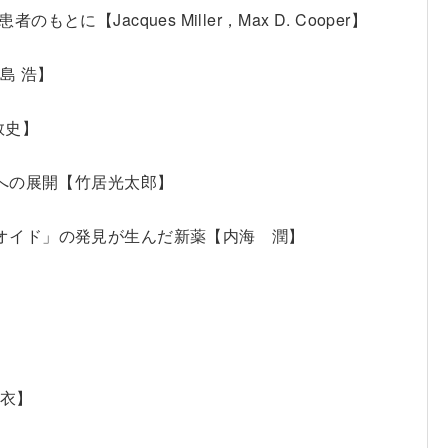
Jacques Miller，Max D. Cooper】
島 浩】
敦史】
療への展開【竹居光太郎】
オイド」の発見が生んだ新薬【内海 潤】
美衣】