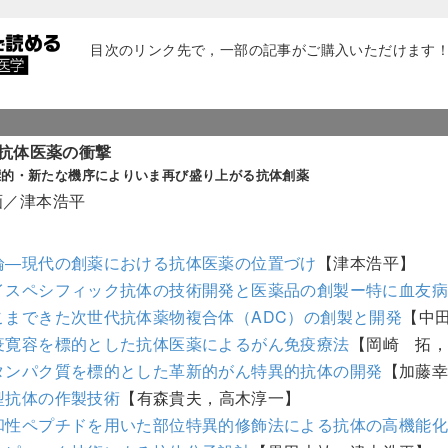
目次のリンク先で，一部の記事がご購入いただけます！（
抗体医薬の衝撃
標的・新たな機序によりいま再び盛り上がる抗体創薬
画／津本浩平
論―現代の創薬における抗体医薬の位置づけ
【津本浩平】
イスペシフィック抗体の技術開発と医薬品の創製ー特に血友
こまできた次世代抗体薬物複合体（ADC）の創製と開発
【中
疫寛容を標的とした抗体医薬によるがん免疫療法
【岡崎 拓
タンパク質を標的とした革新的がん特異的抗体の開発
【加藤
型抗体の作製技術
【有森貴夫，高木淳一】
和性ペプチドを用いた部位特異的修飾法による抗体の高機能