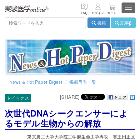
Toggl
FAQ
ログイン
カート
navig
書籍
記事β
News & Hot Paper Digest
掲載号別一覧
[SHARE]
トピックス
次世代DNAシークエンサーによ
るモデル生物からの解放
東京農工大学大学院工学府生命工学専攻 養王田正文