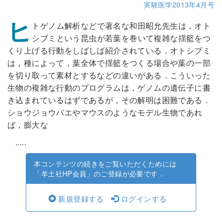
実験医学2013年4月号
ヒ
トゲノム解析などで著名な和田昭允先生は，オト
シブミという昆虫が若葉を巻いて複雑な揺籃をつ
くり上げる行動をしばしば紹介されている．オトシブミ
は，種によって，葉全体で揺籃をつくる場合や葉の一部
を切り取って素材とするなどの違いがある．こういった
生物の複雑な行動のプログラムは，ゲノムの遺伝子に書
き込まれているはずであるが，その解明は困難である．
ショウジョウバエやマウスのようなモデル生物であれ
ば，膨大な
.....
本コンテンツの続きをご覧いただくためには
「羊土社HP会員」のご登録が必要です．
新規登録する
ログインする