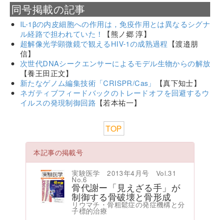
同号掲載の記事
IL-1βの内皮細胞への作用は，免疫作用とは異なるシグナ
ル経路で担われていた！
【熊ノ郷 淳】
超解像光学顕微鏡で観えるHIV-1の成熟過程
【渡邉朋
信】
次世代DNAシークエンサーによるモデル生物からの解放
【養王田正文】
新たなゲノム編集技術「CRISPR/Cas」
【真下知士】
ネガティブフィードバックのトレードオフを回避するウ
イルスの発現制御回路
【若本祐一】
TOP
本記事の掲載号
実験医学 2013年4月号 Vol.31
No.6
骨代謝ー「見えざる手」が
制御する骨破壊と骨形成
リウマチ・骨粗鬆症の発症機構と分
子標的治療