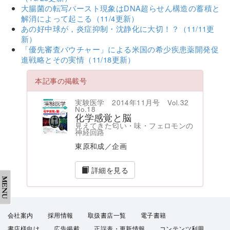
大腸菌の転写バースト現象はDNA超らせん構造の蓄積と
解消によって起こる（11/4更新）
あの好中球が，炎症抑制・沈静化に大切！？（11/11更
新）
「優先審査バウチャー」による米国の希少疾患薬開発促
進戦略とその実情（11/18更新）
本記事の掲載号
実験医学 2014年11月号 Vol.32
No.18
化学感覚と脳
見えてきた匂い・味・フェロモンの
神経回路
東原和成／企画
詳細を見る
会社案内
採用情報
取扱書店一覧
電子書籍
書店様向け
広告掲載
正誤表・更新情報
コンテンツ利用