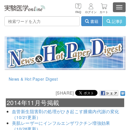
Toggl
FAQ
ログイン
カート
navig
書籍
記事β
News & Hot Paper Digest
[SHARE]
2014年11月号掲載
血管新生阻害剤の処理がひき起こす腫瘍内代謝の変化
（10/21更新）
美肌レーザーにインフルエンザワクチン増強効果
（10/28更新）